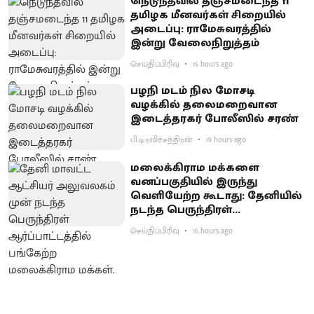
நெடுந்தீவில் தஞ்சமடைந்த 11
தமிழக மீனவர்கள் சிறையில்
அடைப்பு: ராமேசுவரத்தில்
இன்று வேலைநிறுத்தம்
செய்திப்பிரிவு
16 hours ago
பழநி மடம் நில மோசடி
வழக்கில் தலைமறைவான
இடைத்தரகர் போலீஸில் சரண்
பி.டி.ரவிச்சந்திரன்
19 hours ago
மலைக்கிராம மக்களை
வனப்பகுதியில் இருந்து
வெளியேற்ற கூடாது: தேனியில்
நடந்த பெருந்திரள்
ஆர்ப்பாட்டத்தில் வலியுறுத்தல்
செய்திப்பிரிவு
16 hours ago