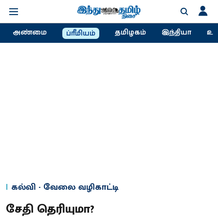
அண்மை
தமிழகம்
இந்தியா
உல
ப்ரீமியம்
கல்வி - வேலை வழிகாட்டி
சேதி தெரியுமா?