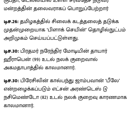
குப்தா, டெல்லியில் உள்ள சர்வதேச நடுவர்
மன்றத்தின் தலைவராகப் பொறுப்பேற்றார்
டிச.26:
தமிழகத்தில் சிலைக் கடத்தலைத் தடுக்க
முதன்முறையாக ‘பிளாக் செயின்’ தொழில்நுட்பம்
அறிமுகம் செய்யப்பட்டுள்ளது.
டிச.30:
பிரதமர் நரேந்திர மோடியின் தாயார்
ஹீராபென் (99) உடல் நலக் குறைவால்
அகமதாபாத்தில் காலமானார்.
டிச.30:
பிரேசிலின் கால்பந்து ஜாம்பவான் ‘பீலே’
என்றழைக்கப்படும் எட்சன் அரண்டெஸ் டு
நசிமெண்டோ (82) உடல் நலக் குறைவு காரணமாக
காலமானார்.