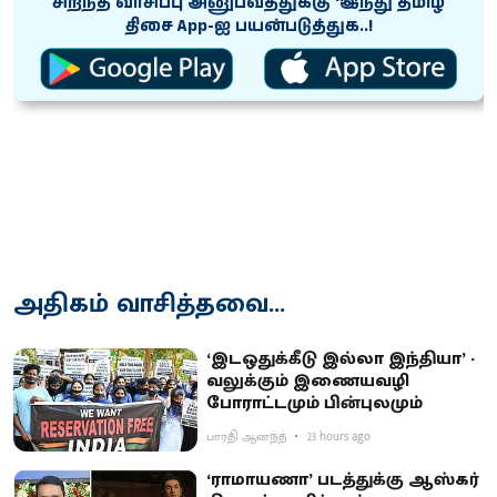
சிறந்த வாசிப்பு அனுபவத்துக்கு ‘இந்து தமிழ்
திசை App-ஐ பயன்படுத்துக..!
அதிகம் வாசித்தவை...
‘இடஒதுக்கீடு இல்லா இந்தியா’ -
வலுக்கும் இணையவழி
போராட்டமும் பின்புலமும்
பாரதி ஆனந்த்
23 hours ago
‘ராமாயணா’ படத்துக்கு ஆஸ்கர்