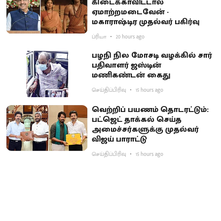
கிடைக்காவிட்டால்
ஏமாற்றமடைவேன் -
மகாராஷ்டிர முதல்வர் பகிர்வு
ப்ரியா
20 hours ago
பழநி நில மோசடி வழக்கில் சார்
பதிவாளர் ஜஸ்டின்
மணிகண்டன் கைது
செய்திப்பிரிவு
15 hours ago
வெற்றிப் பயணம் தொடரட்டும்:
பட்ஜெட் தாக்கல் செய்த
அமைச்சர்களுக்கு முதல்வர்
விஜய் பாராட்டு
செய்திப்பிரிவு
15 hours ago