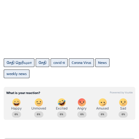
சேதி தெரியுமா
சேதி
covid 19
Corona Virus
News
weekly news