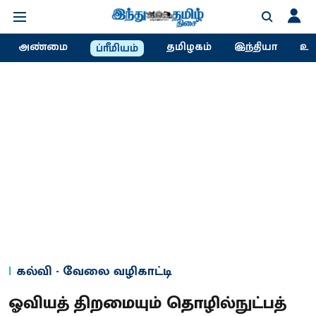
அண்மை
தமிழகம்
இந்தியா
உல
ப்ரீமியம்
கல்வி - வேலை வழிகாட்டி
ஓவியத் திறமையும் தொழில்நுட்பத்