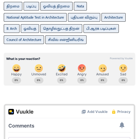
திறமை
படிப்பு
ஓவியத் திறமை
Nata
National Aptitude Test in Architecture
புதியன விரும்பு
Architecture
B. Arch
ஓவியத்
தொழில்நுட்பத் திறன்
பி.ஆர்க் படிப்புகள்
Council of Architecture
சிவில் என்ஜினியரிங்