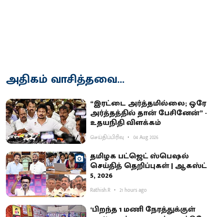
அதிகம் வாசித்தவை...
“இரட்டை அர்த்தமில்லை; ஒரே
அர்த்தத்தில் தான் பேசினேன்” -
உதயநிதி விளக்கம்
செய்திப்பிரிவு
04 Aug 2026
தமிழக பட்ஜெட் ஸ்பெஷல்
செய்தித் தெறிப்புகள் | ஆகஸ்ட்
5, 2026
Rathish.R
21 hours ago
‘பிறந்த 1 மணி நேரத்துக்குள்