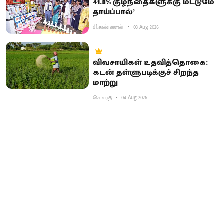
41.8% குழந்தைகளுக்கு மட்டுமே
தாய்ப்பால்’
சி.கண்ணன்
03 Aug 2026
விவசாயிகள் உதவித்தொகை:
கடன் தள்ளுபடிக்குச் சிறந்த
மாற்று
செ.சரத்
04 Aug 2026