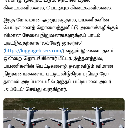
(Vueling) முறையிட்டும், சரியான பதில்
கிடைக்கவில்லை, பெட்டியும் கிடைக்கவில்லை.
இந்த மோசமான அனுபவத்தால், பயணிகளின்
பெட்டிகளைத் தொலைத்துவிட்டு அலைக்கழிக்கும்
விமான சேவை நிறுவனங்களுக்குப் பாடம்
புகட்டுவதற்காக ’லக்கேஜ் லூசர்ஸ்’
(
https://luggagelosers.com/
) எனும் இணையதளம்
ஒன்றை தொடங்கினார் பீட்டர். இத்தளத்தில்,
பயணிகளின் பெட்டிகளைத் தவறவிடும் விமான
நிறுவனங்களைப் பட்டியலிடுகிறார். நிகழ் நேர
தகவல் அடிப்படையில் இந்தப் பட்டியலை அவர்
’அப்டேட்’ செய்து வருகிறார்.