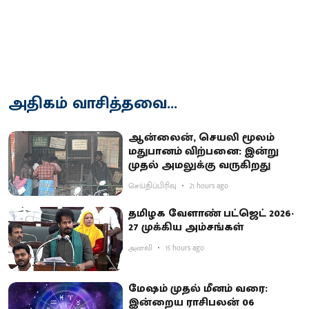
அதிகம் வாசித்தவை...
ஆன்லைன், செயலி மூலம்
மதுபானம் விற்பனை: இன்று
முதல் அமலுக்கு வருகிறது
செய்திப்பிரிவு
21 hours ago
தமிழக வேளாண் பட்ஜெட் 2026-
27 முக்கிய அம்சங்கள்
அனலி
15 hours ago
மேஷம் முதல் மீனம் வரை:
இன்றைய ராசிபலன் 06