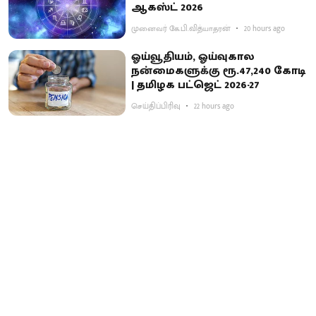
ஆகஸ்ட் 2026
முனைவர் கே.பி.வித்யாதரன்
20 hours ago
ஓய்வூதியம், ஓய்வுகால
நன்மைகளுக்கு ரூ.47,240 கோடி
| தமிழக பட்ஜெட் 2026-27
செய்திப்பிரிவு
22 hours ago