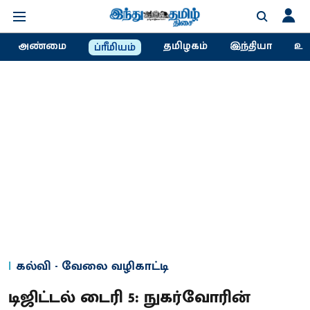
அண்மை
தமிழகம்
இந்தியா
உல
ப்ரீமியம்
கல்வி - வேலை வழிகாட்டி
டிஜிட்டல் டைரி 5: நுகர்வோரின்