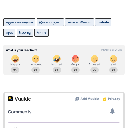
சமூக வலைதளம்
இணையதளம்
விமான சேவை
website
Apps
tracking
Airline