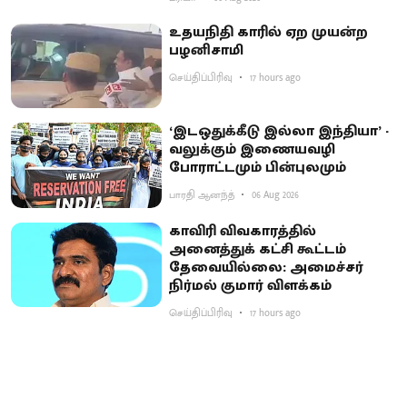
உதயநிதி காரில் ஏற முயன்ற
பழனிசாமி
செய்திப்பிரிவு
17 hours ago
‘இடஒதுக்கீடு இல்லா இந்தியா’ -
வலுக்கும் இணையவழி
போராட்டமும் பின்புலமும்
பாரதி ஆனந்த்
06 Aug 2026
காவிரி விவகாரத்தில்
அனைத்துக் கட்சி கூட்டம்
தேவையில்லை: அமைச்சர்
நிர்மல் குமார் விளக்கம்
செய்திப்பிரிவு
17 hours ago