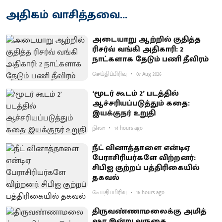
அதிகம் வாசித்தவை...
அடையாறு ஆற்றில் குதித்த
ரிசர்வ் வங்கி அதிகாரி: 2
நாட்களாக தேடும் பணி தீவிரம்
செய்திப்பிரிவு
07 Aug 2026
‘மூடர் கூடம் 2’ படத்தில்
ஆச்சரியப்படுத்​தும் கதை:
இயக்குநர் உறுதி
நிலா
14 hours ago
நீட் வினாத்தாளை என்டிஏ
பேராசிரியர்களே விற்றனர்:
சிபிஐ குற்றப் பத்திரிகையில்
தகவல்
செய்திப்பிரிவு
16 hours ago
திருவண்ணாமலைக்கு அமித்
ஷா இன்று வருகை