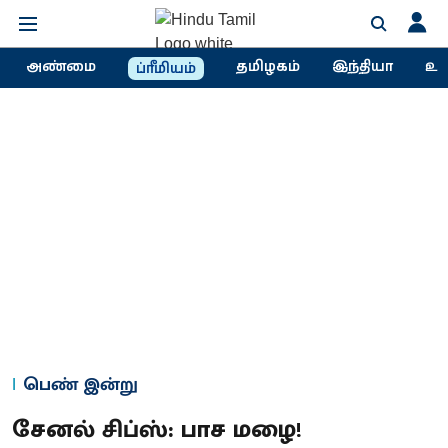
அண்மை
தமிழகம்
இந்தியா
உல
ப்ரீமியம்
பெண் இன்று
சேனல் சிப்ஸ்: பாச மழை!