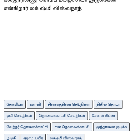
என்கிறார் லக் ஷ்மி விஸ்வநாத்.
சோனியா
வள்ளி
சின்னத்திரை செய்திகள்
திகில் தொடர்
டிவி செய்திகள்
தொலைக்காட்சி செய்திகள்
சேனல் சிப்ஸ்
வேந்தர் தொலைக்காட்சி
சன் தொலைக்காட்சி
முந்தானை முடிச்சு
அழகி
ஏழாம் உயிர்
லக்ஷ்மி விஸ்வநாத்