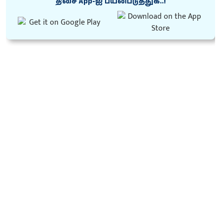
திசை App-ஐ பயன்படுத்துக..!