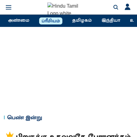
அண்மை
தமிழகம்
இந்தியா
உல
ப்ரீமியம்
பெண் இன்று