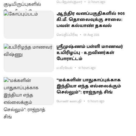
பெ.ஜேம்ஸ்குமார்
22 hours ago
ஆந்திர வனப்பகுதிகளில் 905
கி.மீ. தொலைவுக்கு சாலை:
பவன் கல்யாண் தகவல்
செய்திப்பிரிவு
09 Aug 2026
ஸ்ரீமுஷ்ணம் பள்ளி மாணவர்
உயிரிழப்பு - உறவினர்கள்
போராட்டம்
ம.வீரவேல்
18 hours ago
“மக்களின் பாதுகாப்புக்காக
இந்தியா எந்த எல்லைக்கும்
செல்லும்”: ராஜ்நாத் சிங்
மோகன் கணபதி
15 hours ago