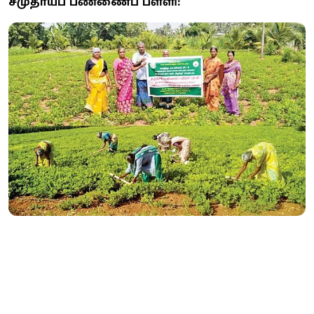
சமுதாயப் பண்ணைப் பள்ளி: