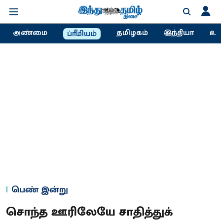
அண்மை
தமிழகம்
இந்தியா
உல
ப்ரீமியம்
பெண் இன்று
சொந்த ஊரிலேயே சாதித்துக்