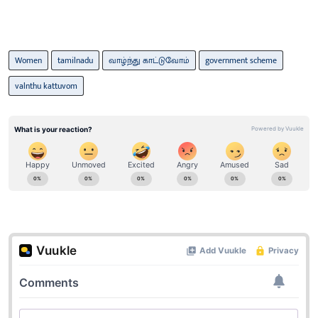
Women
tamilnadu
வாழ்ந்து காட்டுவோம்
government scheme
valnthu kattuvom