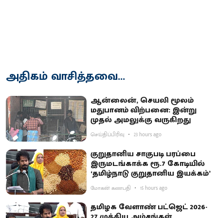
அதிகம் வாசித்தவை...
ஆன்லைன், செயலி மூலம்
மதுபானம் விற்பனை: இன்று
முதல் அமலுக்கு வருகிறது
செய்திப்பிரிவு
23 hours ago
குறுதானிய சாகுபடி பரப்பை
இருமடங்காக்க ரூ.7 கோடியில்
‘தமிழ்நாடு குறுதானிய இயக்கம்’
மோகன் கணபதி
15 hours ago
தமிழக வேளாண் பட்ஜெட் 2026-
27 முக்கிய அம்சங்கள்