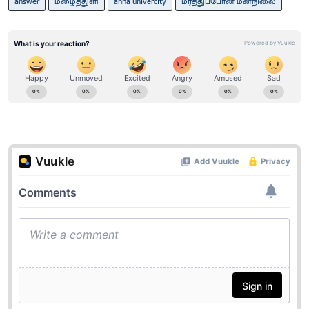
answer
மழைத்துளி
anna univercity
மரத்துப்போன மனநிலை