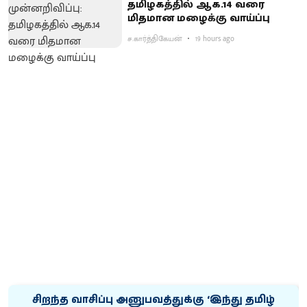
தமிழகத்தில் ஆக.14 வரை
மிதமான மழைக்கு வாய்ப்பு
ச.கார்த்திகேயன்
19 hours ago
சிறந்த வாசிப்பு அனுபவத்துக்கு ‘இந்து தமிழ்