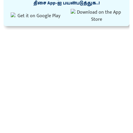
திசை App-ஐ பயன்படுத்துக..!