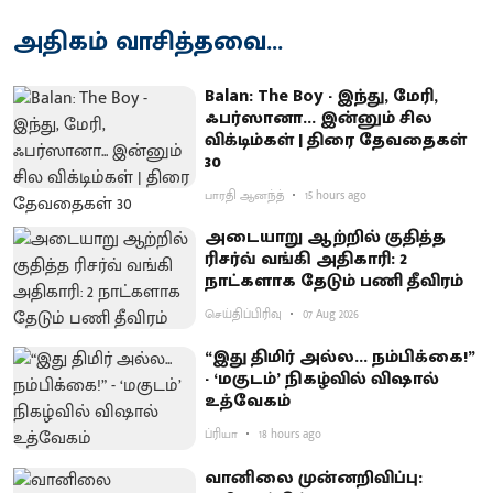
அதிகம் வாசித்தவை...
Balan: The Boy - இந்து, மேரி,
ஃபர்ஸானா... இன்னும் சில
விக்டிம்கள் | திரை தேவதைகள்
30
பாரதி ஆனந்த்
15 hours ago
அடையாறு ஆற்றில் குதித்த
ரிசர்வ் வங்கி அதிகாரி: 2
நாட்களாக தேடும் பணி தீவிரம்
செய்திப்பிரிவு
07 Aug 2026
“இது திமிர் அல்ல... நம்பிக்கை!”
- ‘மகுடம்’ நிகழ்வில் விஷால்
உத்வேகம்
ப்ரியா
18 hours ago
வானிலை முன்னறிவிப்பு: