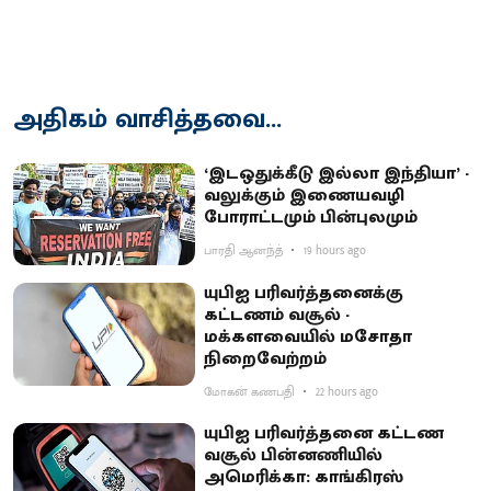
அதிகம் வாசித்தவை...
‘இடஒதுக்கீடு இல்லா இந்தியா’ -
வலுக்கும் இணையவழி
போராட்டமும் பின்புலமும்
பாரதி ஆனந்த்
19 hours ago
யுபிஐ பரிவர்த்தனைக்கு
கட்டணம் வசூல் -
மக்களவையில் மசோதா
நிறைவேற்றம்
மோகன் கணபதி
22 hours ago
யுபிஐ பரிவர்த்தனை கட்டண
வசூல் பின்னணியில்
அமெரிக்கா: காங்கிரஸ்