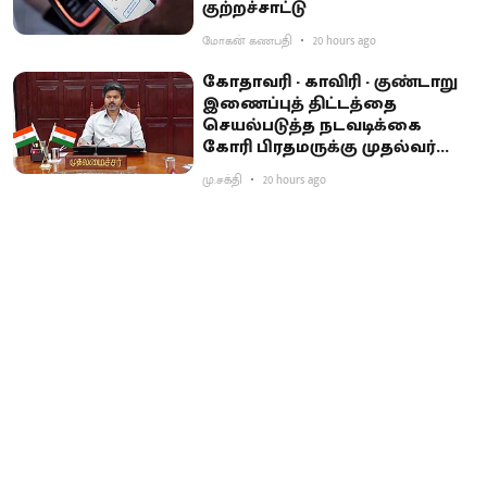
குற்றச்சாட்டு
மோகன் கணபதி
20 hours ago
கோதாவரி - காவிரி - குண்டாறு
இணைப்புத் திட்டத்தை
செயல்படுத்த நடவடிக்கை
கோரி பிரதமருக்கு முதல்வர்
விஜய் கடிதம்
மு.சக்தி
20 hours ago