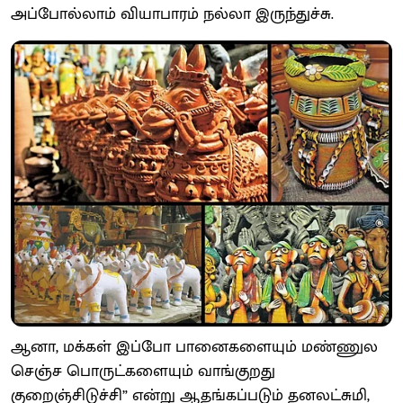
அப்போல்லாம் வியாபாரம் நல்லா இருந்துச்சு.
ஆனா, மக்கள் இப்போ பானைகளையும் மண்ணுல
செஞ்ச பொருட்களையும் வாங்குறது
குறைஞ்சிடுச்சி” என்று ஆதங்கப்படும் தனலட்சுமி,