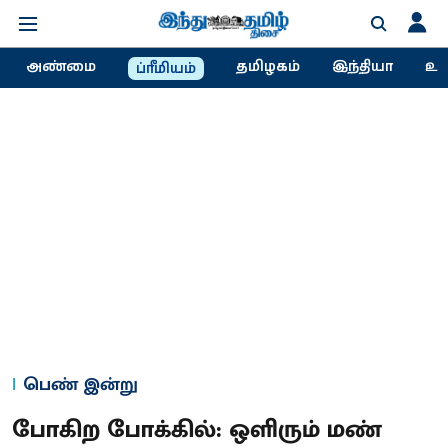
அண்மை
தமிழகம்
இந்தியா
உல
ப்ரீமியம்
பெண் இன்று
போகிற போக்கில்: ஒளிரும் மண்