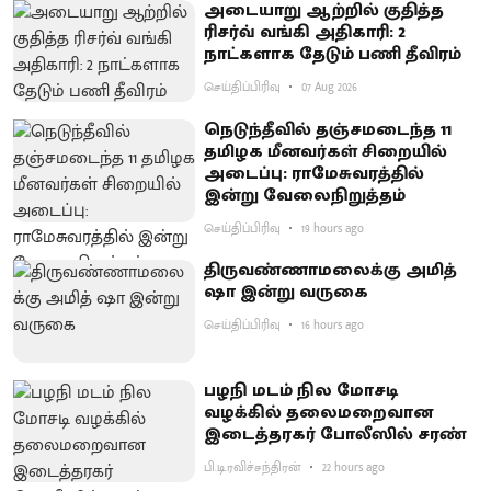
அடையாறு ஆற்றில் குதித்த
ரிசர்வ் வங்கி அதிகாரி: 2
நாட்களாக தேடும் பணி தீவிரம்
செய்திப்பிரிவு
07 Aug 2026
நெடுந்தீவில் தஞ்சமடைந்த 11
தமிழக மீனவர்கள் சிறையில்
அடைப்பு: ராமேசுவரத்தில்
இன்று வேலைநிறுத்தம்
செய்திப்பிரிவு
19 hours ago
திருவண்ணாமலைக்கு அமித்
ஷா இன்று வருகை
செய்திப்பிரிவு
16 hours ago
பழநி மடம் நில மோசடி
வழக்கில் தலைமறைவான
இடைத்தரகர் போலீஸில் சரண்
பி.டி.ரவிச்சந்திரன்
22 hours ago