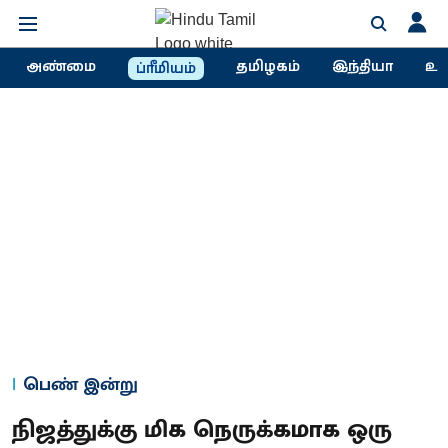
அண்மை
தமிழகம்
இந்தியா
உல
ப்ரீமியம்
பெண் இன்று
நிஜத்துக்கு மிக நெருக்கமாக ஒரு