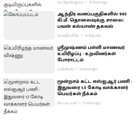
பெ.ஜேம்ஸ்குமார்
20 hours ago
ஆந்திர வனப்பகுதிகளில் 905
கி.மீ. தொலைவுக்கு சாலை:
பவன் கல்யாண் தகவல்
செய்திப்பிரிவு
09 Aug 2026
ஸ்ரீமுஷ்ணம் பள்ளி மாணவர்
உயிரிழப்பு - உறவினர்கள்
போராட்டம்
ம.வீரவேல்
16 hours ago
மூன்றாம் கட்ட எஸ்ஐஆர் பணி -
இதுவரை 1.5 கோடி வாக்காளர்
பெயர்கள் நீக்கம்
வேட்டையன்
21 hours ago