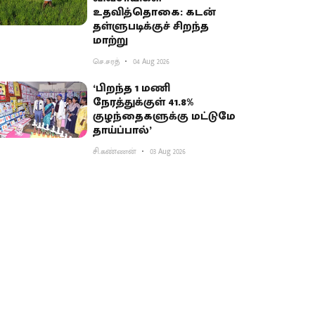
உதவித்தொகை: கடன்
தள்ளுபடிக்குச் சிறந்த
மாற்று
செ.சரத்
04 Aug 2026
‘பிறந்த 1 மணி
நேரத்துக்குள் 41.8%
குழந்தைகளுக்கு மட்டுமே
தாய்ப்பால்’
சி.கண்ணன்
03 Aug 2026