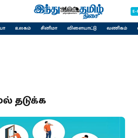
E-
யா
உலகம்
சினிமா
விளையாட்டு
வணிகம்
ல் தடுக்க