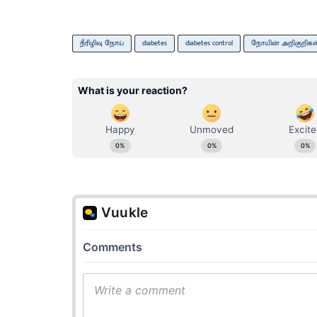
நீரிழிவு நோய்
diabetes
diabetes control
நோயின் அறிகுறிகள