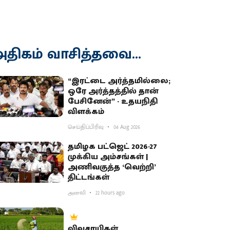
திகம் வாசித்தவை...
“இரட்டை அர்த்தமில்லை;
ஒரே அர்த்தத்தில் தான்
பேசினேன்” - உதயநிதி
விளக்கம்
செய்திப்பிரிவு
04 Aug 2026
தமிழக பட்ஜெட் 2026-27
முக்கிய அம்சங்கள் |
அணிவகுத்த ‘வெற்றி’
திட்டங்கள்
அனலி
22 hours ago
விவசாயிகள்