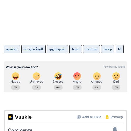
தூக்கம்
உடற்பயிற்சி
ஆய்வுகள்
brain
exercise
Sleep
fit