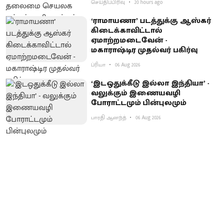
செய்திப்பிரிவு
20 hours ago
‘ராமாயணா’ படத்துக்கு ஆஸ்கர்
கிடைக்காவிட்டால்
ஏமாற்றமடைவேன் -
மகாராஷ்டிர முதல்வர் பகிர்வு
ப்ரியா
06 Aug 2026
‘இடஒதுக்கீடு இல்லா இந்தியா’ -
வலுக்கும் இணையவழி
போராட்டமும் பின்புலமும்
பாரதி ஆனந்த்
06 Aug 2026