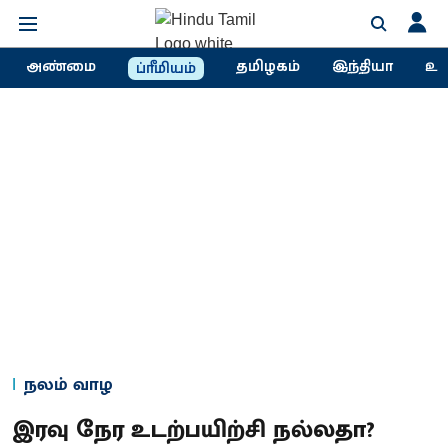
அண்மை
தமிழகம்
இந்தியா
உல
ப்ரீமியம்
நலம் வாழ
இரவு நேர உடற்பயிற்சி நல்லதா?