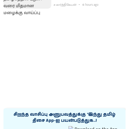
ச.கார்த்திகேயன்
18 hours ago
சிறந்த வாசிப்பு அனுபவத்துக்கு ‘இந்து தமிழ்
திசை App-ஐ பயன்படுத்துக..!