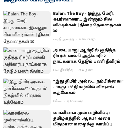
Balan: The Boy - இந்து, மேரி,
ஃபர்ஸானா... இன்னும் சில
விக்டிம்கள் | திரை தேவதைகள்
30
பாரதி ஆனந்த்
14 hours ago
அடையாறு ஆற்றில் குதித்த
ரிசர்வ் வங்கி அதிகாரி: 2
நாட்களாக தேடும் பணி தீவிரம்
செய்திப்பிரிவு
07 Aug 2026
“இது திமிர் அல்ல... நம்பிக்கை!”
- ‘மகுடம்’ நிகழ்வில் விஷால்
உத்வேகம்
ப்ரியா
17 hours ago
வானிலை முன்னறிவிப்பு:
தமிழகத்தில் ஆக.14 வரை
மிதமான மழைக்கு வாய்ப்பு