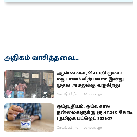
அதிகம் வாசித்தவை...
ஆன்லைன், செயலி மூலம்
மதுபானம் விற்பனை: இன்று
முதல் அமலுக்கு வருகிறது
செய்திப்பிரிவு
20 hours ago
ஓய்வூதியம், ஓய்வுகால
நன்மைகளுக்கு ரூ.47,240 கோடி
| தமிழக பட்ஜெட் 2026-27
செய்திப்பிரிவு
20 hours ago