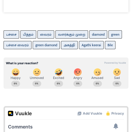
பச்சை
பித்தம்
வைரம்
வளர்க்கும் முறை
diamond
green
பச்சை வைரம்
green diamond
அகத்தி
Agathi keerai
Bile