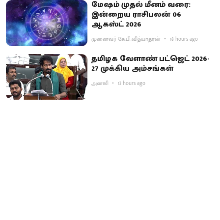
மேஷம் முதல் மீனம் வரை:
இன்றைய ராசிபலன் 06
ஆகஸ்ட் 2026
முனைவர் கே.பி.வித்யாதரன்
18 hours ago
தமிழக வேளாண் பட்ஜெட் 2026-
27 முக்கிய அம்சங்கள்
அனலி
13 hours ago