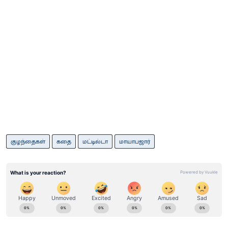
குழந்தைகள்
கதை
மட்டில்டா
மாயாபஜார்