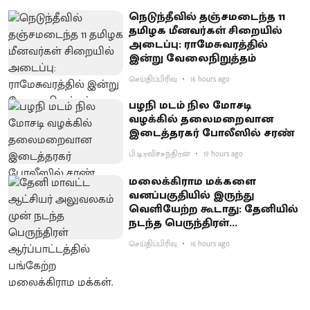
நெடுந்தீவில் தஞ்சமடைந்த 11
தமிழக மீனவர்கள் சிறையில்
அடைப்பு: ராமேசுவரத்தில்
இன்று வேலைநிறுத்தம்
செய்திப்பிரிவு
16 hours ago
பழநி மடம் நில மோசடி
வழக்கில் தலைமறைவான
இடைத்தரகர் போலீஸில் சரண்
பி.டி.ரவிச்சந்திரன்
19 hours ago
மலைக்கிராம மக்களை
வனப்பகுதியில் இருந்து
வெளியேற்ற கூடாது: தேனியில்
நடந்த பெருந்திரள்
ஆர்ப்பாட்டத்தில் வலியுறுத்தல்
செய்திப்பிரிவு
16 hours ago