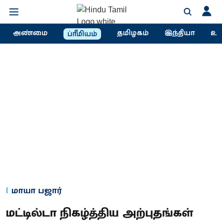
அண்மை
தமிழகம்
இந்தியா
உல
ப்ரீமியம்
மாயா பஜார்
மட்டில்டா நிகழ்த்திய அற்புதங்கள்