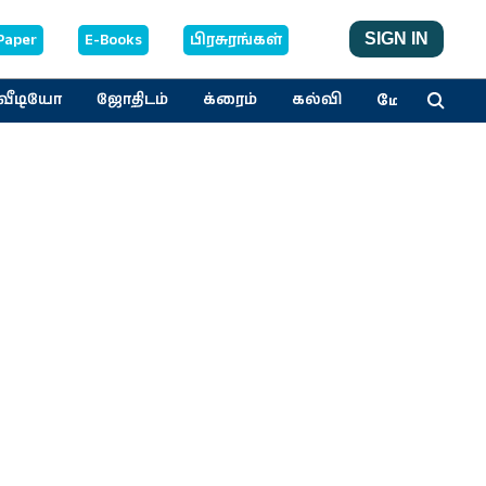
Paper
E-Books
பிரசுரங்கள்
SIGN IN
மேலும்
வீடியோ
ஜோதிடம்
க்ரைம்
கல்வி