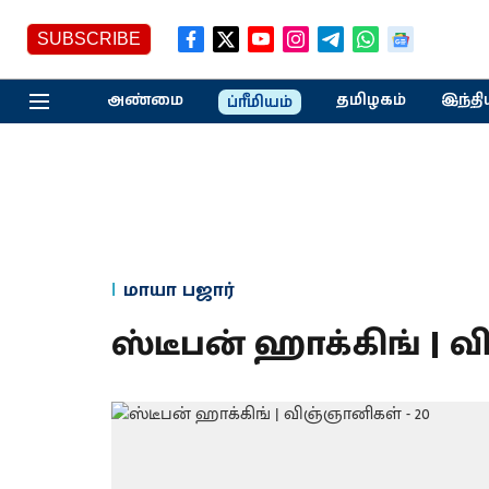
SUBSCRIBE
அண்மை
தமிழகம்
இந்தி
ப்ரீமியம்
மாயா பஜார்
ஸ்டீபன் ஹாக்கிங் | வ