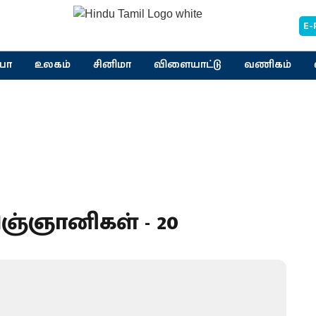
E-
யா
உலகம்
சினிமா
விளையாட்டு
வணிகம்
ிஞ்ஞானிகள் - 20