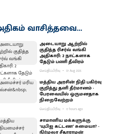
திகம் வாசித்தவை...
அடையாறு ஆற்றில்
குதித்த ரிசர்வ் வங்கி
அதிகாரி: 2 நாட்களாக
தேடும் பணி தீவிரம்
செய்திப்பிரிவு
07 Aug 2026
மத்திய அரசின் நிதி பகிர்வு
குறித்து தனி தீர்மானம் -
பேரவையில் ஒருமனதாக
நிறைவேற்றம்
செய்திப்பிரிவு
17 hours ago
சாமானிய மக்களுக்கு
‘யுபிஐ கட்டண’ சுமையா? -
நிர்மலா சீதாராமன்