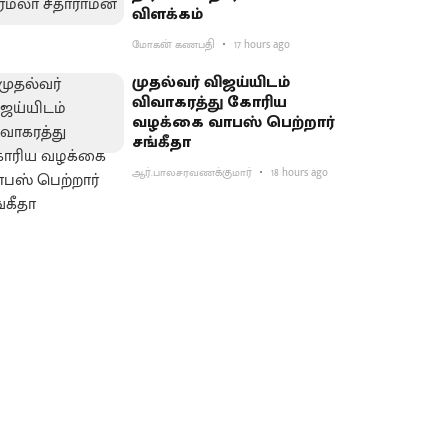
விளக்கம்
மோகன் கணபதி
17 hours ago
முதல்வர் விஜய்யிடம்
விவாகரத்து கோரிய
வழக்கை வாபஸ் பெற்றார்
சங்கீதா
ஆர்.பாலசரவணக்குமார்
18 hours ago