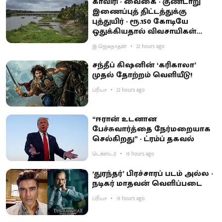
காவிரி - வைகை - குண்டாறு
இணைப்புத் திட்டத்துக்கு
புத்துயிர் - ரூ.150 கோடியே
ஒதுக்கியதால் விவசாயிகள்
ஏமாற்றம்
இ.ஜெகநாதன்
22 hours ago
சந்தீப் கிஷனின் ‘கரிகாலா’
முதல் தோற்றம் வெளியீடு!
ப்ரியா
22 hours ago
“ஈரான் உடனான
பேச்சுவார்த்தை நேர்மறையாக
செல்கிறது” - ட்ரம்ப் தகவல்
டெக்ஸ்டர்
19 hours ago
‘துரந்தர்’ பிரச்சாரப் படம் அல்ல -
நடிகர் மாதவன் வெளிப்படை
ப்ரியா
19 hours ago