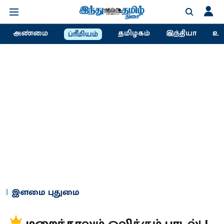
அண்மை
தமிழகம்
இந்தியா
உல
ப்ரீமியம்
இளமை புதுமை