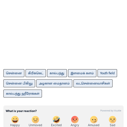
சென்னை
கிரிக்கெட்
கால்பந்து
இளமைக் களம்
Youth field
சென்னை பிகிலு
அழகான மைதானம்
வடசென்னைவாசிகள்
கால்பந்து ஹீரோக்கள்