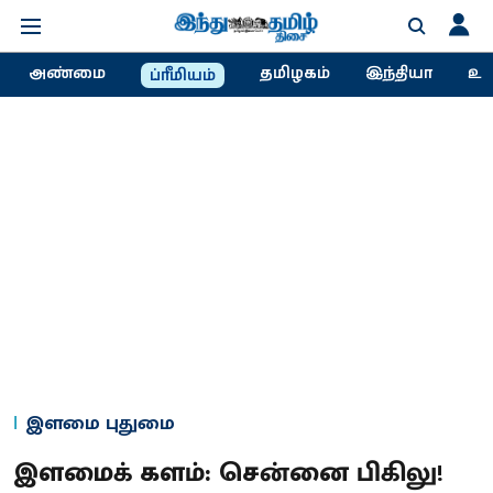
அண்மை
தமிழகம்
இந்தியா
உல
ப்ரீமியம்
இளமை புதுமை
இளமைக் களம்: சென்னை பிகிலு!