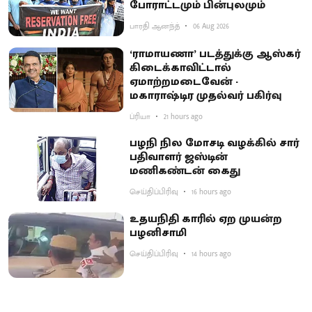
போராட்டமும் பின்புலமும்
பாரதி ஆனந்த்
06 Aug 2026
‘ராமாயணா’ படத்துக்கு ஆஸ்கர்
கிடைக்காவிட்டால்
ஏமாற்றமடைவேன் -
மகாராஷ்டிர முதல்வர் பகிர்வு
ப்ரியா
21 hours ago
பழநி நில மோசடி வழக்கில் சார்
பதிவாளர் ஜஸ்டின்
மணிகண்டன் கைது
செய்திப்பிரிவு
16 hours ago
உதயநிதி காரில் ஏற முயன்ற
பழனிசாமி
செய்திப்பிரிவு
14 hours ago