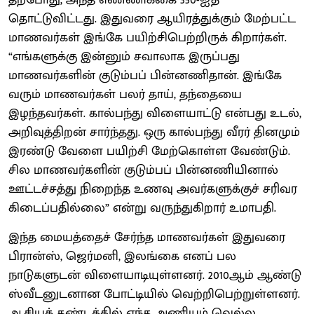
தற்போது, அந்த எண்ணிக்கை 350-ஐத்
தொட்டுவிட்டது. இதுவரை ஆயிரத்துக்கும் மேற்பட்ட
மாணவர்கள் இங்கே பயிற்சிபெற்றிருக் கிறார்கள்.
“எங்களுக்கு இன்னும் சவாலாக இருப்பது
மாணவர்களின் குடும்பப் பின்னணிதான். இங்கே
வரும் மாணவர்கள் பலர் தாய், தந்தையை
இழந்தவர்கள். கால்பந்து விளையாட்டு என்பது உடல்,
அறிவுத்திறன் சார்ந்தது. ஒரு கால்பந்து வீரர் தினமும்
இரண்டு வேளை பயிற்சி மேற்கொள்ள வேண்டும்.
சில மாணவர்களின் குடும்பப் பின்னணியினால்
ஊட்டச்சத்து நிறைந்த உணவு அவர்களுக்குச் சரிவர
கிடைப்பதில்லை” என்று வருந்துகிறார் உமாபதி.
இந்த மையத்தைச் சேர்ந்த மாணவர்கள் இதுவரை
பிரான்ஸ், ஜெர்மனி, இலங்கை எனப் பல
நாடுகளுடன் விளையாடியுள்ளனர். 2010ஆம் ஆண்டு
ஸ்வீடனுடனான போட்டியில் வெற்றிபெற்றுள்ளனர்.
ஆசியக் கண்டத்தில் எந்த அணியும் வெல்ல