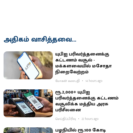
அதிகம் வாசித்தவை...
யுபிஐ பரிவர்த்தனைக்கு
கட்டணம் வசூல் -
மக்களவையில் மசோதா
நிறைவேற்றம்
மோகன் கணபதி
14 hours ago
ரூ.2,000+ யுபிஐ
பரிவர்த்தனைக்கு கட்டணம்
வசூலிக்க மத்திய அரசு
பரிசீலனை
செய்திப்பிரிவு
22 hours ago
பழநியில் ரூ.100 கோடி