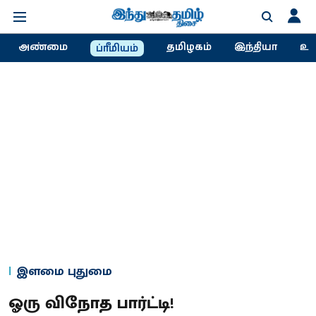
அண்மை
தமிழகம்
இந்தியா
உல
ப்ரீமியம்
இளமை புதுமை
ஓரு விநோத பார்ட்டி!