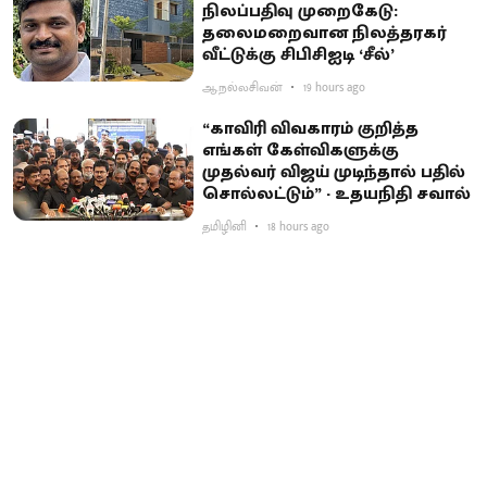
நிலப்பதிவு முறைகேடு:
தலைமறைவான நிலத்தரகர்
வீட்டுக்கு சிபிசிஐடி ‘சீல்’
ஆ.நல்லசிவன்
19 hours ago
“காவிரி விவகாரம் குறித்த
எங்கள் கேள்விகளுக்கு
முதல்வர் விஜய் முடிந்தால் பதில்
சொல்லட்டும்” - உதயநிதி சவால்
தமிழினி
18 hours ago