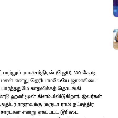
ற்றும் ராமச்சந்திரன் (ஜெய்), 300 கோடி
ன் மகள் என்று தெரியாமலேயே ஜானகியை
் பார்த்ததுமே காதலிக்கத் தொடங்கி
டு ஹனிமூன் கிளம்பிவிடுகிறார். இவர்கள்
அதிபர் ராஜுவுக்கு (கருடா ராம்) நட்சத்திர
ர்ட்கள் என்று ஏகப்பட்ட டூரிஸ்ட்