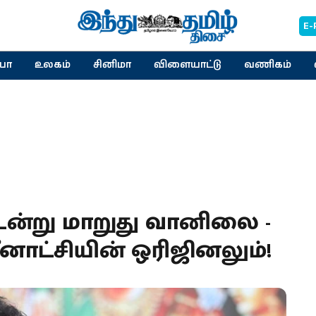
E-
யா
உலகம்
சினிமா
விளையாட்டு
வணிகம்
டென்று மாறுது வானிலை -
மீனாட்சியின் ஒரிஜினலும்!