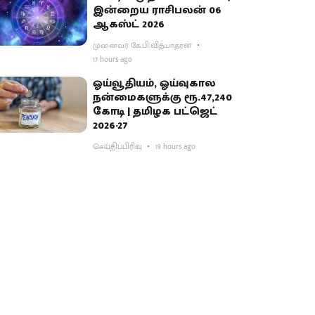
இன்றைய ராசிபலன் 06
ஆகஸ்ட் 2026
முனைவர் கே.பி.வித்யாதரன்
17 hours ago
ஓய்வூதியம், ஓய்வுகால
நன்மைகளுக்கு ரூ.47,240
கோடி | தமிழக பட்ஜெட்
2026-27
செய்திப்பிரிவு
19 hours ago