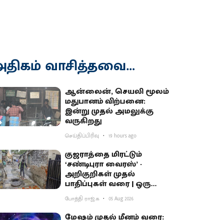
திகம் வாசித்தவை...
ஆன்லைன், செயலி மூலம்
மதுபானம் விற்பனை:
இன்று முதல் அமலுக்கு
வருகிறது
செய்திப்பிரிவு
19 hours ago
குஜராத்தை மிரட்டும்
‘சண்டிபுரா வைரஸ்’ -
அறிகுறிகள் முதல்
பாதிப்புகள் வரை | ஒரு
தெளிவுப் பார்வை
போத்தி ராஜ்.க
05 Aug 2026
மேஷம் முதல் மீனம் வரை: