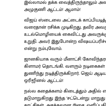
இல்லாமல் தக்க வைத்திருந்தாலும் அவர
அழுகுணி ஆட்டம்! ஆமாம்!
விஜய் ஸ்டைலை அட்டைக் காப்பியடித்து
வரைதான் ரசிக்க முடிகிறது. தவிர அ
உடல்மொழியைக் கைவிட்டது அவருக்கு
உறுதி. அவர் இதுபோன்ற விஷயப்பரிச்ச
என்று நம்புவோம்.
ஜானகியாக வரும் மீனாட்சி கோவிந்தராஜன
கிளாமர் தொடங்கி. வளரும் நடிகைகள் நட
துணிந்து நடித்திருக்கிறார். ஜெய் ஆடி
ஒரிஜினல் ஆட்டம்!
நல்ல கதைக்களம் கிடைத்தும் அதில் எ
தடுமாறுகிறது இந்த ‘சட்டென்று மாறு
காட்சிகள், அசத்தலான இசை, ஒளிப்பத