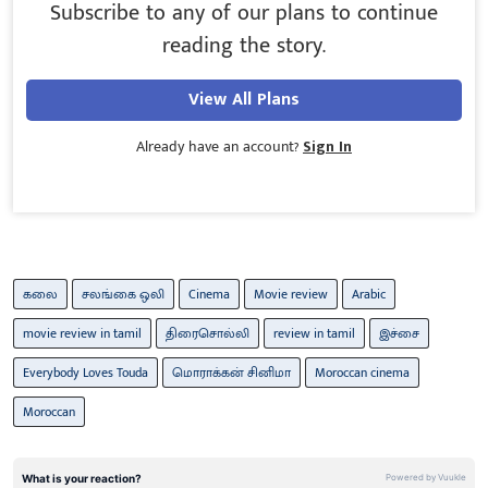
Subscribe to any of our plans to continue
reading the story.
View All Plans
Already have an account?
Sign In
கலை
சலங்கை ஒலி
Cinema
Movie review
Arabic
movie review in tamil
திரைசொல்லி
review in tamil
இச்சை
Everybody Loves Touda
மொராக்கன் சினிமா
Moroccan cinema
Moroccan