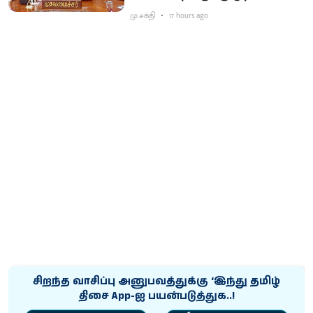
விஜய் கடிதம்
மு.சக்தி
17 hours ago
சிறந்த வாசிப்பு அனுபவத்துக்கு ‘இந்து தமிழ்
திசை App-ஐ பயன்படுத்துக..!