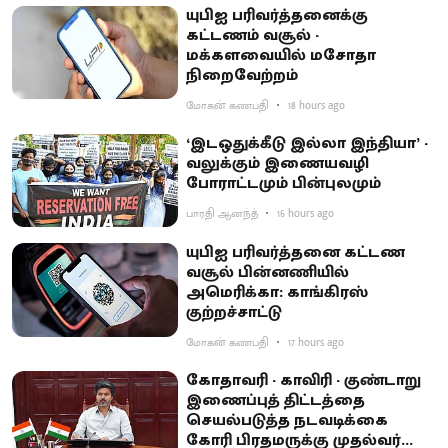
யுபிஐ பரிவர்த்தனைக்கு
கட்டணம் வசூல் -
மக்களவையில் மசோதா
நிறைவேற்றம்
மோகன் கணபதி
18 hours ago
‘இடஒதுக்கீடு இல்லா இந்தியா’ -
வலுக்கும் இணையவழி
போராட்டமும் பின்புலமும்
பாரதி ஆனந்த்
16 hours ago
யுபிஐ பரிவர்த்தனை கட்டண
வசூல் பின்னணியில்
அமெரிக்கா: காங்கிரஸ்
குற்றச்சாட்டு
மோகன் கணபதி
17 hours ago
கோதாவரி - காவிரி - குண்டாறு
இணைப்புத் திட்டத்தை
செயல்படுத்த நடவடிக்கை
கோரி பிரதமருக்கு முதல்வர்