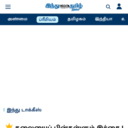
அண்மை
தமிழகம்
இந்தியா
உல
ப்ரீமியம்
இந்து டாக்கீஸ்