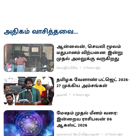
அதிகம் வாசித்தவை...
ஆன்லைன், செயலி மூலம்
மதுபானம் விற்பனை: இன்று
முதல் அமலுக்கு வருகிறது
செய்திப்பிரிவு
21 hours ago
தமிழக வேளாண் பட்ஜெட் 2026-
27 முக்கிய அம்சங்கள்
அனலி
15 hours ago
மேஷம் முதல் மீனம் வரை:
இன்றைய ராசிபலன் 06
ஆகஸ்ட் 2026
முனைவர் கே.பி.வித்யாதரன்
20 hours ago