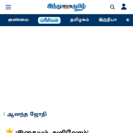
அண்மை
தமிழகம்
இந்தியா
உல
ப்ரீமியம்
ஆனந்த ஜோதி