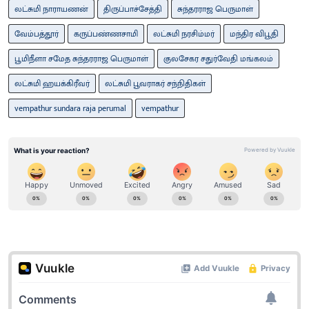
லட்சுமி நாராயணன்
திருப்பாச்சேத்தி
சுந்தரராஜ பெருமாள்
வேம்பத்தூர்
கருப்பண்ணசாமி
லட்சுமி நரசிம்மர்
மந்திர விபூதி
பூமிநீளா சமேத சுந்தரராஜ பெருமாள்
குலசேகர சதுர்வேதி மங்கலம்
லட்சுமி ஹயக்கிரீவர்
லட்சுமி பூவராகர் சந்நிதிகள்
vempathur sundara raja perumal
vempathur