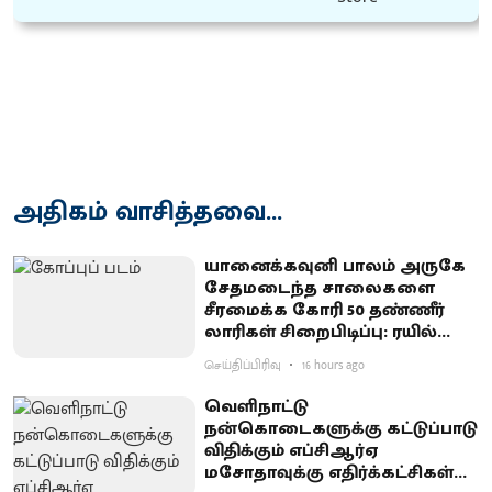
அதிகம் வாசித்தவை...
யானைக்கவுனி பாலம் அருகே
சேதமடைந்த சாலைகளை
சீரமைக்க கோரி 50 தண்ணீர்
லாரிகள் சிறைபிடிப்பு: ரயில்வே
குடியிருப்புவாசிகள் போராட்டம்
செய்திப்பிரிவு
16 hours ago
வெளிநாட்டு
நன்கொடைகளுக்கு கட்டுப்பாடு
விதிக்கும் எப்சிஆர்ஏ
மசோதாவுக்கு எதிர்க்கட்சிகள்