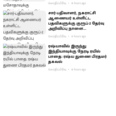
கடும் எதிர்ப்பு
செய்திப்பிரிவு
18 hours ago
சார்-பதிவாளர், நகராட்சி
ஆணையர் உள்ளிட்ட
பதவிகளுக்கு குரூப்-2 தேர்வு
அறிவிப்பு நாளை
வெளியாகிறது
செய்திப்பிரிவு
19 hours ago
ரஷ்யாவில் இருந்து
இந்தியாவுக்கு நேரடி ரயில்
பாதை: ரஷ்ய துணை பிரதமர்
தகவல்
செய்திப்பிரிவு
18 hours ago