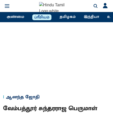
அண்மை
தமிழகம்
இந்தியா
உல
ப்ரீமியம்
ஆனந்த ஜோதி
வேம்பத்தூர் சுந்தரராஜ பெருமாள்