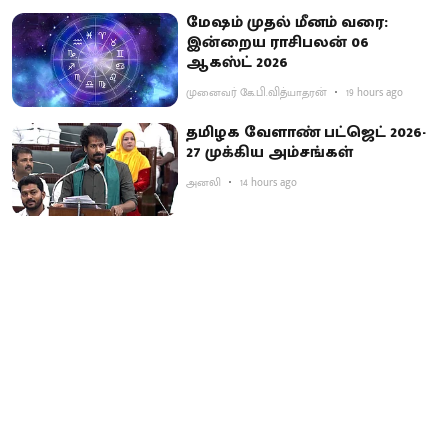
மேஷம் முதல் மீனம் வரை:
இன்றைய ராசிபலன் 06
ஆகஸ்ட் 2026
முனைவர் கே.பி.வித்யாதரன்
19 hours ago
தமிழக வேளாண் பட்ஜெட் 2026-
27 முக்கிய அம்சங்கள்
அனலி
14 hours ago