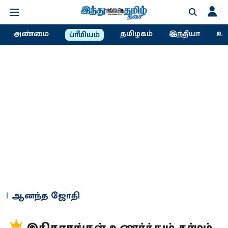
அண்மை
தமிழகம்
இந்தியா
உல
ப்ரீமியம்
ஆனந்த ஜோதி