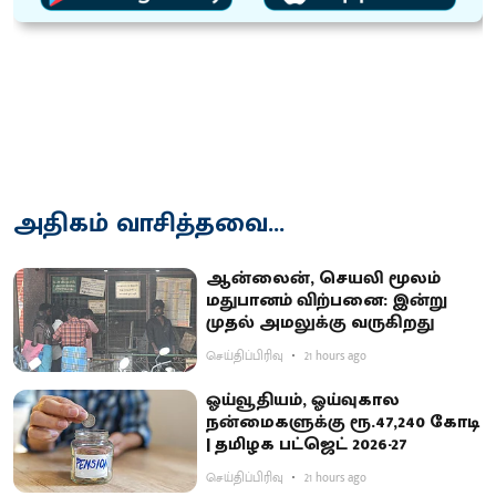
அதிகம் வாசித்தவை...
ஆன்லைன், செயலி மூலம்
மதுபானம் விற்பனை: இன்று
முதல் அமலுக்கு வருகிறது
செய்திப்பிரிவு
21 hours ago
ஓய்வூதியம், ஓய்வுகால
நன்மைகளுக்கு ரூ.47,240 கோடி
| தமிழக பட்ஜெட் 2026-27
செய்திப்பிரிவு
21 hours ago