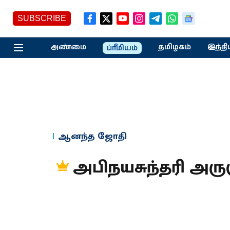
SUBSCRIBE
அண்மை
தமிழகம்
இந்தி
ப்ரீமியம்
ஆனந்த ஜோதி
அபிநயசுந்தரி அரு