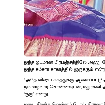
இந்த ஜடமான பிரபஞ்சத்திலே அணு போ
இந்த சம்சார சாகரத்தில் இருக்கும் என்ற
“அதே விஷய சுகத்துக்கு ஆசைப்பட்டு அத
நம்மாழ்வார் சொன்னவுடன், மதுரகவி ஆ
‘குரு’ என்று.
மடை திறந்த வெள்ளம் போல் திருவா