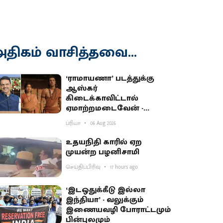
திகம் வாசித்தவை...
‘ராமாயணா’ படத்துக்கு
ஆஸ்கர்
கிடைக்காவிட்டால்
ஏமாற்றமடைவேன் -
மகாராஷ்டிர முதல்வர்
ப்ரியா
06 Aug 2026
பகிர்வு
உதயநிதி காரில் ஏற
முயன்ற பழனிசாமி
செய்திப்பிரிவு
17 hours ago
‘இடஒதுக்கீடு இல்லா
இந்தியா’ - வலுக்கும்
இணையவழி போராட்டமும்
பின்புலமும்