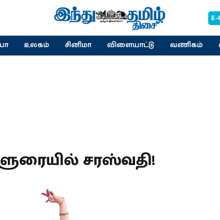
E-
யா
உலகம்
சினிமா
விளையாட்டு
வணிகம்
ளுரையில் சரஸ்வதி!