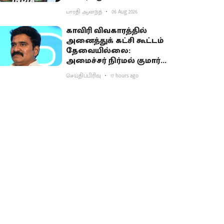
பாரதி ஆனந்த்
06 Aug 2026
காவிரி விவகாரத்தில்
அனைத்துக் கட்சி கூட்டம்
தேவையில்லை:
அமைச்சர் நிர்மல் குமார்
விளக்கம்
செய்திப்பிரிவு
17 hours ago