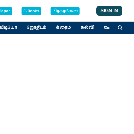
Paper
E-Books
பிரசுரங்கள்
SIGN IN
மேலும்
வீடியோ
ஜோதிடம்
க்ரைம்
கல்வி