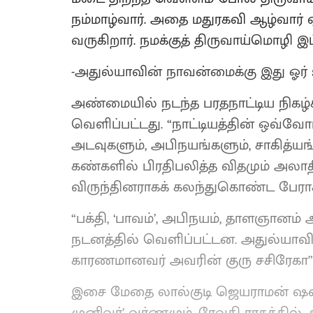
நம்மாழ்வார். அதை மதுரகவி ஆழ்வார் ஏ
வருகிறார். நமக்குத் திருவாய்மொழி இப்
-அதுல்யாவின் நாவன்மைக்கு இது ஓர்
அண்மையில் நடந்த பரதநாட்டிய நிகழ
வெளிப்பட்டது. “நாட்டியத்தின் ஒவ்வோர
அடவுகளும், அபிநயங்களும், சாகித்ய
கண்களில் பிரதிபலித்த விதமும் அலாதி
விருந்தினராகக் கலந்துகொண்ட பேராசி
“பக்தி, ‘பாவம்’, அபிநயம், தாளஞானம
நடனத்தில் வெளிப்பட்டன. அதுல்யாவின
காரணமானவர் அவரின் குரு சசிரேகா” 
இசை மேதை லால்குடி ஜெயராமன் ஷண்ம
முனிவர்’ வர்ணமும், ரேவதி ராகத்தி