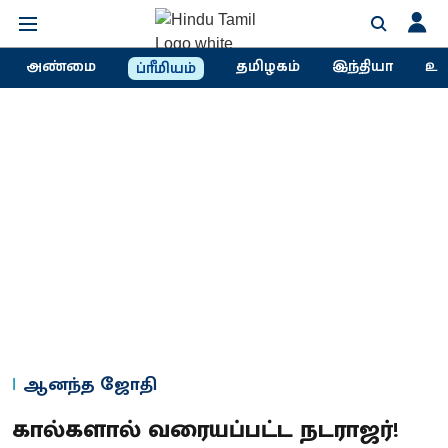
அண்மை
தமிழகம்
இந்தியா
உல
ப்ரீமியம்
ஆனந்த ஜோதி
கால்களால் வரையப்பட்ட நடராஜர்!