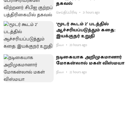
தகவல்
செய்திப்பிரிவு
21 hours ago
‘மூடர் கூடம் 2’ படத்தில்
ஆச்சரியப்படுத்​தும் கதை:
இயக்குநர் உறுதி
நிலா
20 hours ago
நடிகையாக அறிமுகமானார்
மோகன்லால் மகள் விஸ்மயா
நிலா
22 hours ago