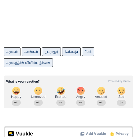
சமூகம்
கால்கள்
நடராஜர்
Nataraja
Feet
சமூகத்தில் விளிம்பு நிலை