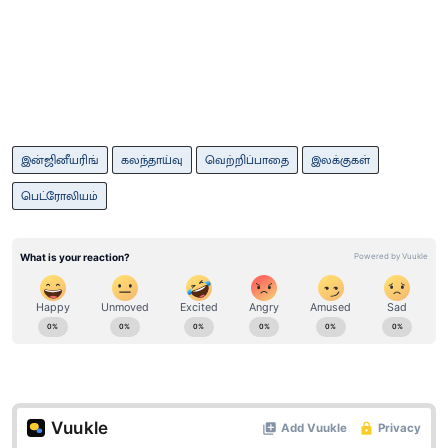
இன்ஜினீயரிங்
கலந்தாய்வு
வெற்றிப்பாதை
இலக்குகள்
பெட்ரோலியம்