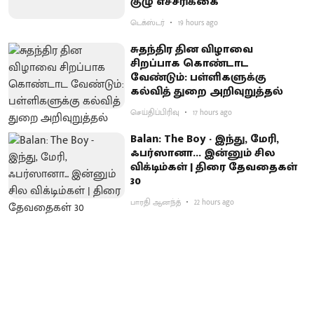
குழு எச்சரிக்கை
டெக்ஸ்டர்
19 hours ago
சுதந்திர தின விழாவை
சிறப்பாக கொண்டாட
வேண்டும்: பள்ளிகளுக்கு
கல்வித் துறை அறிவுறுத்தல்
செய்திப்பிரிவு
17 hours ago
Balan: The Boy - இந்து, மேரி,
ஃபர்ஸானா... இன்னும் சில
விக்டிம்கள் | திரை தேவதைகள்
30
பாரதி ஆனந்த்
22 hours ago