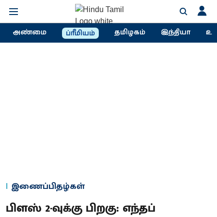
அண்மை
தமிழகம்
இந்தியா
உல
ப்ரீமியம்
இணைப்பிதழ்கள்
பிளஸ் 2-வுக்கு பிறகு: எந்தப்