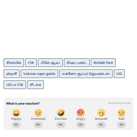
சிஎஸ்கே
CSK
பிளே ஆஃப்
ரிஷப் பண்ட்
Rishabh Pant
playoff
lucknow super giants
லக்னோ சூப்பர் ஜெயண்ட்ஸ்
LSG
LSG vs CSK
IPL 2026