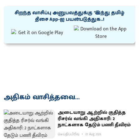
சிறந்த வாசிப்பு அனுபவத்துக்கு ‘இந்து தமிழ்
திசை App-ஐ பயன்படுத்துக..!
அதிகம் வாசித்தவை...
அடையாறு ஆற்றில் குதித்த
ரிசர்வ் வங்கி அதிகாரி: 2
நாட்களாக தேடும் பணி தீவிரம்
செய்திப்பிரிவு
07 Aug 2026