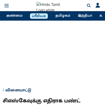
அண்மை
தமிழகம்
இந்தியா
உல
ப்ரீமியம்
விளையாட்டு
சிஎஸ்கேவுக்கு எதிராக பண்ட்