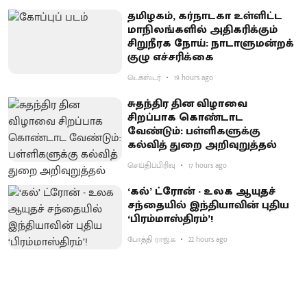
தமிழகம், கர்நாடகா உள்ளிட்ட
மாநிலங்களில் அதிகரிக்கும்
சிறுநீரக நோய்: நாடாளுமன்றக்
குழு எச்சரிக்கை
டெக்ஸ்டர்
19 hours ago
சுதந்திர தின விழாவை
சிறப்பாக கொண்டாட
வேண்டும்: பள்ளிகளுக்கு
கல்வித் துறை அறிவுறுத்தல்
செய்திப்பிரிவு
17 hours ago
‘கல்’ ட்ரோன் - உலக ஆயுதச்
சந்தையில் இந்தியாவின் புதிய
‘பிரம்மாஸ்திரம்’!
போத்தி ராஜ்.க
22 hours ago