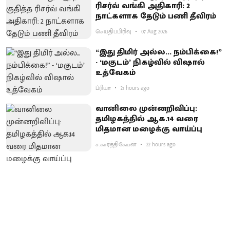
ரிசர்வ் வங்கி அதிகாரி: 2
நாட்களாக தேடும் பணி தீவிரம்
செய்திப்பிரிவு
07 Aug 2026
“இது திமிர் அல்ல... நம்பிக்கை!”
- ‘மகுடம்’ நிகழ்வில் விஷால்
உத்வேகம்
ப்ரியா
21 hours ago
வானிலை முன்னறிவிப்பு:
தமிழகத்தில் ஆக.14 வரை
மிதமான மழைக்கு வாய்ப்பு
ச.கார்த்திகேயன்
22 hours ago