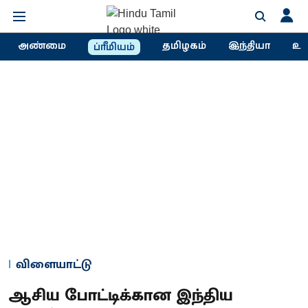
அண்மை
தமிழகம்
இந்தியா
உல
ப்ரீமியம்
விளையாட்டு
ஆசிய போட்டிக்கான இந்திய