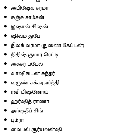
அபிஷேக் சர்மா
சஞ்சு சாம்சன்
இஷான் கிஷன்
ஷிவம் துபே
திலக் வர்மா (துணை கேப்டன்)
நிதிஷ் குமார் ரெட்டி
அக்சர் படேல்
வாஷிங்டன் சுந்தர்
வருண் சக்கரவர்த்தி
ரவி பிஷ்னோய்
ஹர்ஷித் ராணா
அர்ஷ்தீப் சிங்
பும்ரா
வைபவ் சூர்யவன்ஷி