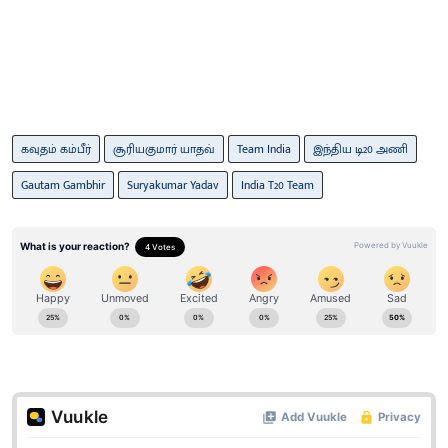
கவுதம் கம்பீர்
சூரியகுமார் யாதவ்
Team India
இந்திய டி20 அணி
Gautam Gambhir
Suryakumar Yadav
India T20 Team