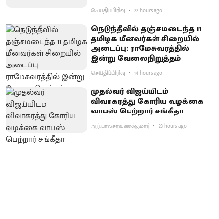
செய்திப்பிரிவு
22 hours ago
நெடுந்தீவில் தஞ்சமடைந்த 11
தமிழக மீனவர்கள் சிறையில்
அடைப்பு: ராமேசுவரத்தில்
இன்று வேலைநிறுத்தம்
செய்திப்பிரிவு
14 hours ago
முதல்வர் விஜய்யிடம்
விவாகரத்து கோரிய வழக்கை
வாபஸ் பெற்றார் சங்கீதா
ஆர்.பாலசரவணக்குமார்
23 hours ago