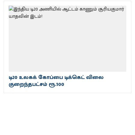
டி20 உலகக் கோப்பை டிக்கெட் விலை
குறைந்தபட்​சம் ரூ.100