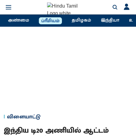
அண்மை
தமிழகம்
இந்தியா
உல
ப்ரீமியம்
விளையாட்டு
இந்திய டி20 அணியில் ஆட்டம்