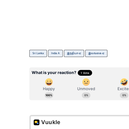
Sri Lanka
India A
இந்தியா-ஏ
இலங்கை-ஏ