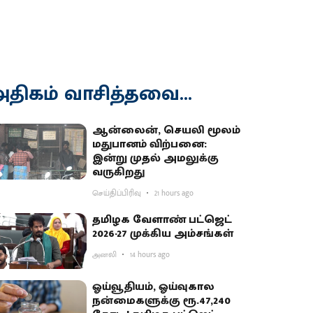
திகம் வாசித்தவை...
ஆன்லைன், செயலி மூலம்
மதுபானம் விற்பனை:
இன்று முதல் அமலுக்கு
வருகிறது
செய்திப்பிரிவு
21 hours ago
தமிழக வேளாண் பட்ஜெட்
2026-27 முக்கிய அம்சங்கள்
அனலி
14 hours ago
ஓய்வூதியம், ஓய்வுகால
நன்மைகளுக்கு ரூ.47,240