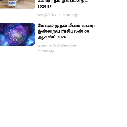
கோடி | தமிழக பட்ஜெட்
2026-27
செய்திப்பிரிவு
21 hours ago
மேஷம் முதல் மீனம் வரை:
இன்றைய ராசிபலன் 06
ஆகஸ்ட் 2026
முனைவர் கே.பி.வித்யாதரன்
20 hours ago