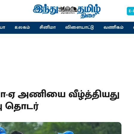
E-
யா
உலகம்
சினிமா
விளையாட்டு
வணிகம்
ியா-ஏ அணியை வீழ்த்தியது
பு தொடர்