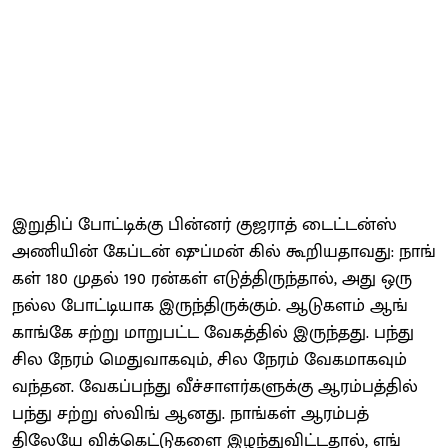
இறு​திப் போட்​டிக்கு பின்​னர் குஜ​ராத் டைட்​டன்ஸ்
அணி​யின் கேப்டன் ஷுப்​மன் கில் கூறிய​தாவது: நாங்​
கள் 180 முதல் 190 ரன்கள் எடுத்​திருந்​தால், அது ஒரு
நல்ல போட்​டி​யாக இருந்திருக்கும். ஆடு​களம் ஆங்​
காங்கே சற்று மாறு​பட்ட வேகத்தில் இருந்​தது. பந்து
சில நேரம் மெது​வாக​வும், சில நேரம் வேக​மாக​வும்
வந்​தன. வேகப்​பந்து வீச்​சாளர்​களுக்கு ஆரம்​பத்​தில்
பந்து சற்று ஸ்விங் ஆனது. நாங்​கள் ஆரம்​பத்​
திலேயே விக்கெட்டுகளை இழந்​து​விட்​ட​தால், எங்​