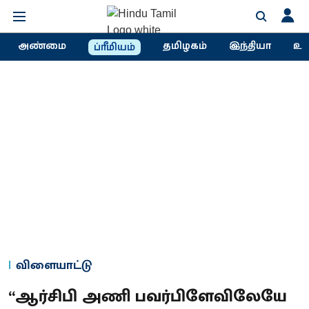
அண்மை
தமிழகம்
இந்தியா
உல
ப்ரீமியம்
விளையாட்டு
“ஆர்சிபி அணி பவர்பிளேவிலேயே