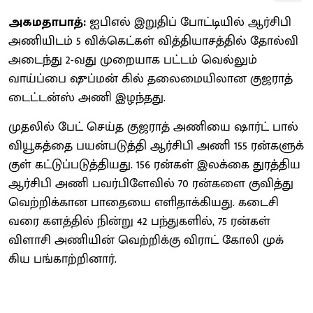
அகம​தா​பாத்:
ஐபிஎல் இறு​திப் போட்​டி​யில் ஆர்சிபி
அணி​யிடம் 5 விக்​கெட்​கள் வித்​தி​யாசத்​தில் தோல்வி
அடைந்து 2-வது முறையாக பட்​டம் வெல்​லும்
வாய்ப்பை ஷுப்​மன் கில் தலைமையி​லான குஜராத்
டைட்டன்ஸ் அணி இழந்​தது.
முதலில் பேட் செய்த குஜராத் அணியை ஷார்ட் பால்
வியூ​கத்தை பயன்​படுத்தி ஆர்சிபி அணி 155 ரன்​களுக்​
குள் கட்​டுப்​படுத்​தி​யது. 156 ரன்​கள் இலக்கை துரத்​திய
ஆர்​சிபி அணி பவர்​பிளே​வில் 70 ரன்​களை குவித்து
வெற்​றிக்​கான பாதையை எளிதாக்​கியது. கடைசி
வரை களத்​தில் நின்று 42 பந்​துகளில், 75 ரன்​கள்
விளாசி அணி​யின் வெற்​றிக்கு விராட் கோலி முக்​
கிய பங்​காற்​றி​னார்.