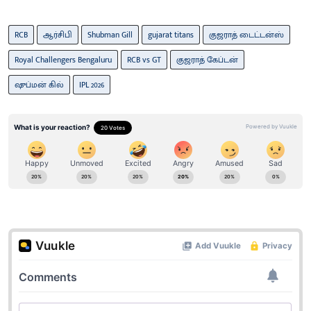
RCB
ஆர்சிபி
Shubman Gill
gujarat titans
குஜராத் டைட்டன்ஸ்
Royal Challengers Bengaluru
RCB vs GT
குஜராத் கேப்டன்
ஷுப்​மன் கில்
IPL 2026