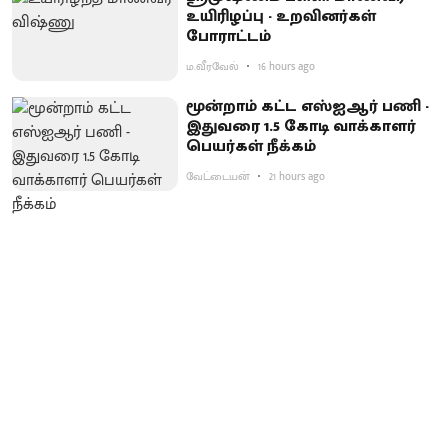
உயிரிழப்பு - உறவினர்கள்
போராட்டம்
ம.வீரவேல்
16 hours ago
மூன்றாம் கட்ட எஸ்ஐஆர் பணி -
இதுவரை 1.5 கோடி வாக்காளர்
பெயர்கள் நீக்கம்
வேட்டையன்
21 hours ago