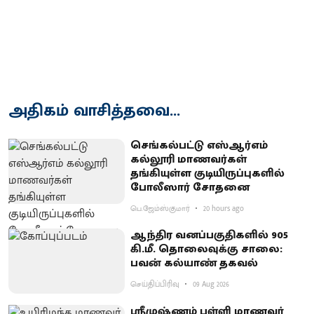
அதிகம் வாசித்தவை...
செங்கல்பட்டு எஸ்ஆர்எம்
கல்லூரி மாணவர்கள்
தங்கியுள்ள குடியிருப்புகளில்
போலீஸார் சோதனை
பெ.ஜேம்ஸ்குமார்
20 hours ago
ஆந்திர வனப்பகுதிகளில் 905
கி.மீ. தொலைவுக்கு சாலை:
பவன் கல்யாண் தகவல்
செய்திப்பிரிவு
09 Aug 2026
ஸ்ரீமுஷ்ணம் பள்ளி மாணவர்