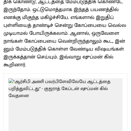
திக் கொண்​டு, ஆட்​டத்தை மேம்படுத்​திக் கொண்டே
இருந்​தோம். ஒட்​டுமொத்​த​மாக இந்​தத் பயணத்​தில்
எனக்கு மிகுந்த மகிழ்ச்​சி​யே. எங்​களால் இறு​திப்
புள்ளியைத் தாண்​டிச் சென்று கோப்​பையை வெல்ல
முடி​யாமல் போயிருக்​கலாம். ஆனால், ஒரு​வேளை
நாங்​கள் கோப்​பையை வென்​றிருந்​தா​லும் கூட, இன்​
னும் மேம்​படுத்​திக் கொள்ள வேண்டிய விஷ​யங்​கள்
இருக்​கத்​தான் செய்​யும்​. இவ்​வாறு ஷுப்மன்​ கில்
கூறினார்.