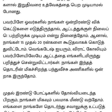
களால் இறு​திவரை உத்வேகத்தை பெற முடி​யாமல்
போனது.
பவர்​பிளே ஓவர்​களில் நாங்​கள் ஒன்​றிரண்டு விக்​
கெட்​டு​களை எடுத்​திருந்​தால், ஆட்​டத்​துக்​குள் நிலைப்
ெபற்றிருக்க முடி​யும் என்று நினைத்​தோம். ஆனால்,
நாங்​கள் 15 முதல் 20 ரன்​களை கூடுதலாகக் கொடுத்​
துவிட்​டோம். வெங்​கடேஷ் ஐயரும், விராட் கோலி​யும்
பவர்​பிளே​யிலேயே ஆட்​டத்தை எங்​களிட​மிருந்து
பறித்துச் சென்​று​விட்​டார்​கள். நாங்​கள் இந்​தத்
தொடரின் மிகச்சிறந்த பந்​து​வீச்சு அணி​களில் ஒன்​
றாக இருந்​தோம்.
முதல் இரண்டு போட்​டிகளில் தோல்​வியடைந்த
பிறகும், நாங்​கள் மிக​வும் பலமாக மீண்டு வந்​தோம்.
எங்​களை நாங்​களே தொடர்ந்து சவாலுக்கு உட்​படுத்​