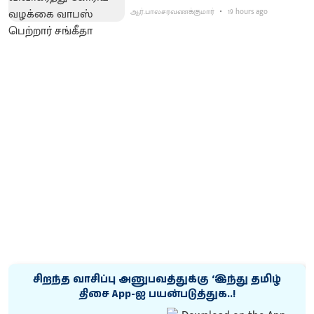
ஆர்.பாலசரவணக்குமார்
19 hours ago
சிறந்த வாசிப்பு அனுபவத்துக்கு ‘இந்து தமிழ்
திசை App-ஐ பயன்படுத்துக..!