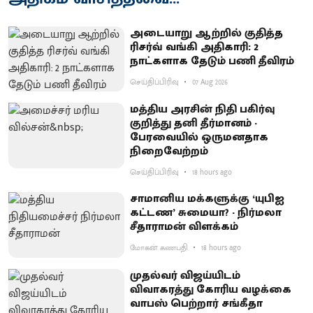
அடையாறு ஆற்றில் குதித்த
ரிசர்வ் வங்கி அதிகாரி: 2
நாட்களாக தேடும் பணி தீவிரம்
செய்திப்பிரிவு
07 Aug 2026
மத்திய அரசின் நிதி பகிர்வு
குறித்து தனி தீர்மானம் -
பேரவையில் ஒருமனதாக
நிறைவேற்றம்
செய்திப்பிரிவு
18 hours ago
சாமானிய மக்களுக்கு ‘யுபிஐ
கட்டண’ சுமையா? - நிர்மலா
சீதாராமன் விளக்கம்
மோகன் கணபதி
18 hours ago
முதல்வர் விஜய்யிடம்
விவாகரத்து கோரிய வழக்கை
வாபஸ் பெற்றார் சங்கீதா