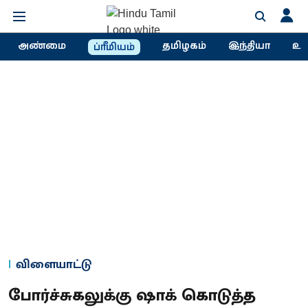
அண்மை
தமிழகம்
இந்தியா
உல
ப்ரீமியம்
விளையாட்டு
போர்ச்சுகலுக்கு ஷாக் கொடுத்த