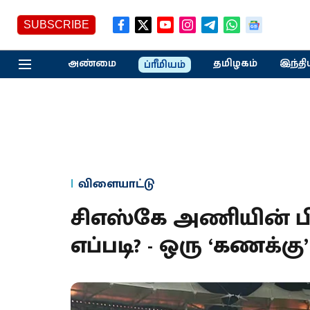
SUBSCRIBE
அண்மை
தமிழகம்
இந்தி
ப்ரீமியம்
விளையாட்டு
சிஎஸ்கே அணியின் பி
எப்படி? - ஒரு ‘கணக்க