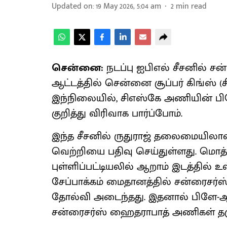
Updated on
:
19 May 2026, 5:04 am
2
min read
சென்னை:
நடப்பு ஐபிஎல் சீசனில்
ஆட்டத்தில் சென்னை சூப்பர் கிங்ஸ்
இந்நிலையில், சிஎஸ்கே அணியின் பிளே
குறித்து விரிவாக பார்ப்போம்.
இந்த சீசனில் ருதுராஜ் தலைமையிலான
வெற்றியை பதிவு செய்துள்ளது. மொத்த
புள்ளிப்பட்டியலில் ஆறாம் இடத்தில்
சேப்பாக்கம் மைதானத்தில் சன்ரைசர
தோல்வி அடைந்தது. இதனால் பிளே-ஆஃப்
சன்ரைசர்ஸ் ஹைதராபாத் அணிகள் தக