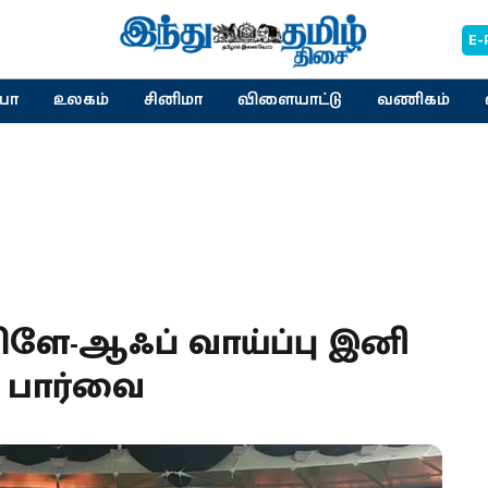
E-
யா
உலகம்
சினிமா
விளையாட்டு
வணிகம்
ளே-ஆஃப் வாய்ப்பு இனி
ு’ பார்வை