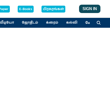
Paper
E-Books
பிரசுரங்கள்
SIGN IN
மேலும்
வீடியோ
ஜோதிடம்
க்ரைம்
கல்வி