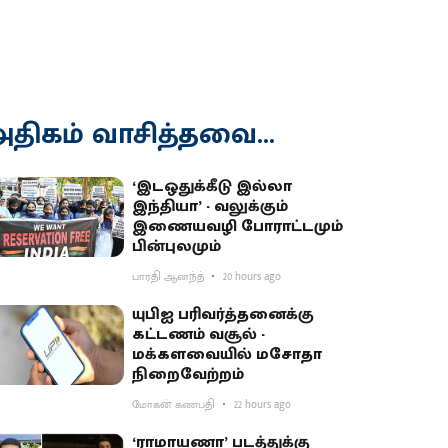
திகம் வாசித்தவை...
‘இடஒதுக்கீடு இல்லா
இந்தியா’ - வலுக்கும்
இணையவழி போராட்டமும்
பின்புலமும்
பாரதி ஆனந்த்
20 hours ago
யுபிஐ பரிவர்த்தனைக்கு
கட்டணம் வசூல் -
மக்களவையில் மசோதா
நிறைவேற்றம்
மோகன் கணபதி
22 hours ago
‘ராமாயணா’ படத்துக்கு