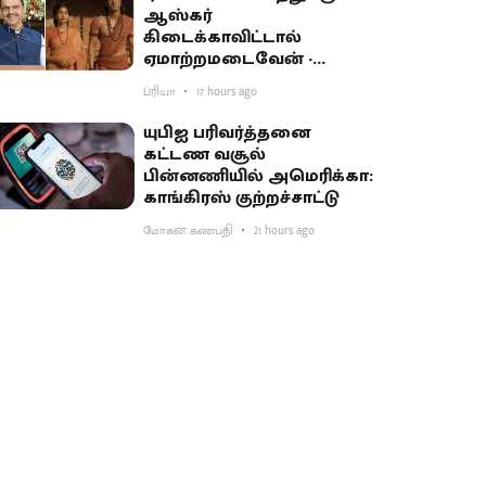
ஆஸ்கர்
கிடைக்காவிட்டால்
ஏமாற்றமடைவேன் -
மகாராஷ்டிர முதல்வர்
ப்ரியா
17 hours ago
பகிர்வு
யுபிஐ பரிவர்த்தனை
கட்டண வசூல்
பின்னணியில் அமெரிக்கா:
காங்கிரஸ் குற்றச்சாட்டு
மோகன் கணபதி
21 hours ago