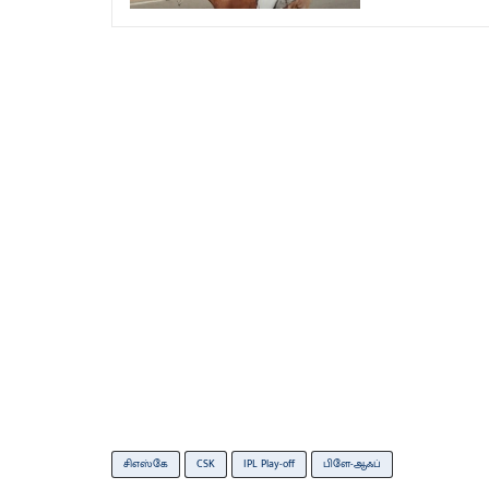
சிஎஸ்கே
CSK
IPL Play-off
பிளே-ஆஃப்