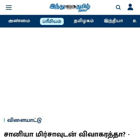
அண்மை
தமிழகம்
இந்தியா
உல
ப்ரீமியம்
விளையாட்டு
சானியா மிர்சாவுடன் விவாகரத்தா? -