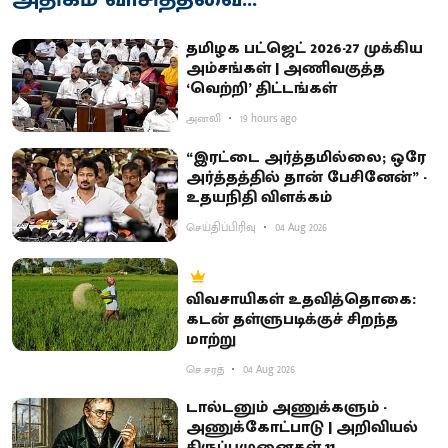
தமிழக பட்ஜெட் 2026-27 முக்கிய
அம்சங்கள் | அணிவகுத்த
‘வெற்றி’ திட்டங்கள்
அனலி
19 hours ago
“இரட்டை அர்த்தமில்லை; ஒரே
அர்த்தத்தில் தான் பேசினேன்” -
உதயநிதி விளக்கம்
செய்திப்பிரிவு
04 Aug 2026
விவசாயிகள் உதவித்தொகை:
கடன் தள்ளுபடிக்குச் சிறந்த
மாற்று
செ.சரத்
04 Aug 2026
டால்டனும் அணுக்களும் -
அணுக்கோட்பாடு | அறிவியல்
திருப்புமுனைகள் 11