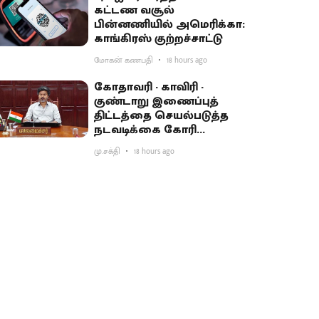
கட்டண வசூல்
பின்னணியில் அமெரிக்கா:
காங்கிரஸ் குற்றச்சாட்டு
மோகன் கணபதி
18 hours ago
கோதாவரி - காவிரி -
குண்டாறு இணைப்புத்
திட்டத்தை செயல்படுத்த
நடவடிக்கை கோரி
பிரதமருக்கு முதல்வர்
மு.சக்தி
18 hours ago
விஜய் கடிதம்