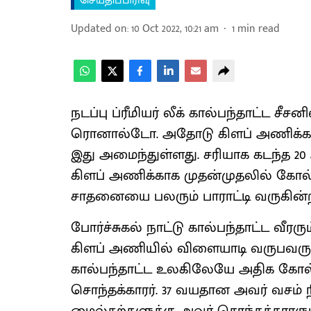
செய்திப்பிரிவு
Updated on
:
10 Oct 2022, 10:21 am
1
min read
நடப்பு ப்ரீமியர் லீக் கால்பந்தாட்ட ச
ரொனால்டோ. அதோடு கிளப் அணிக்காக
இது அமைந்துள்ளது. சரியாக கடந்த 20
கிளப் அணிக்காக முதன்முதலில் கோல் 
சாதனையை பலரும் பாராட்டி வருகின்ற
போர்ச்சுகல் நாட்டு கால்பந்தாட்ட வீர
கிளப் அணியில் விளையாடி வருபவ
கால்பந்தாட்ட உலகிலேயே அதிக கோல்
சொந்தக்காரர். 37 வயதான அவர் வச