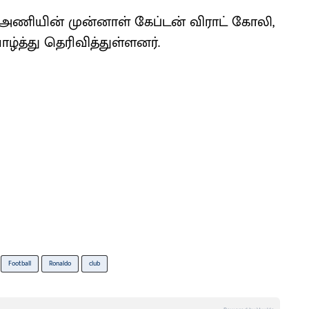
 அணியின் முன்னாள் கேப்டன் விராட் கோலி,
ழ்த்து தெரிவித்துள்ளனர்.
Football
Ronaldo
club