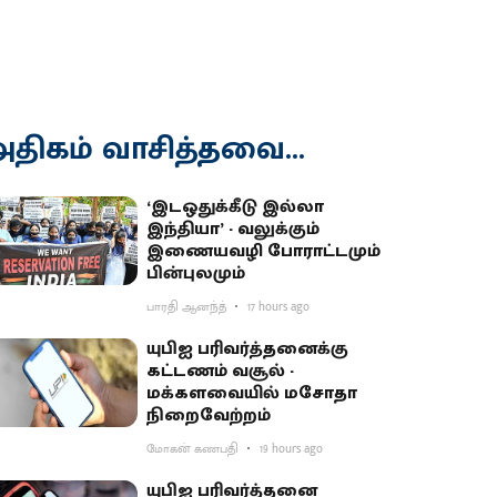
திகம் வாசித்தவை...
‘இடஒதுக்கீடு இல்லா
இந்தியா’ - வலுக்கும்
இணையவழி போராட்டமும்
பின்புலமும்
பாரதி ஆனந்த்
17 hours ago
யுபிஐ பரிவர்த்தனைக்கு
கட்டணம் வசூல் -
மக்களவையில் மசோதா
நிறைவேற்றம்
மோகன் கணபதி
19 hours ago
யுபிஐ பரிவர்த்தனை