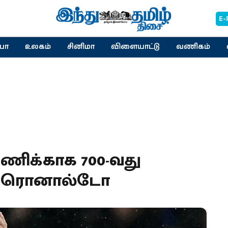
E-
யா
உலகம்
சினிமா
விளையாட்டு
வணிகம்
அணிக்காக 700-வது
த ரொனால்டோ