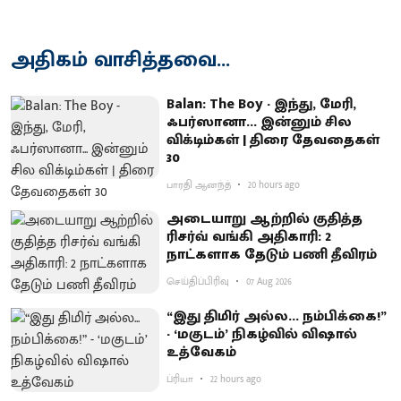
அதிகம் வாசித்தவை...
Balan: The Boy - இந்து, மேரி,
ஃபர்ஸானா... இன்னும் சில
விக்டிம்கள் | திரை தேவதைகள்
30
பாரதி ஆனந்த்
20 hours ago
அடையாறு ஆற்றில் குதித்த
ரிசர்வ் வங்கி அதிகாரி: 2
நாட்களாக தேடும் பணி தீவிரம்
செய்திப்பிரிவு
07 Aug 2026
“இது திமிர் அல்ல... நம்பிக்கை!”
- ‘மகுடம்’ நிகழ்வில் விஷால்
உத்வேகம்
ப்ரியா
22 hours ago