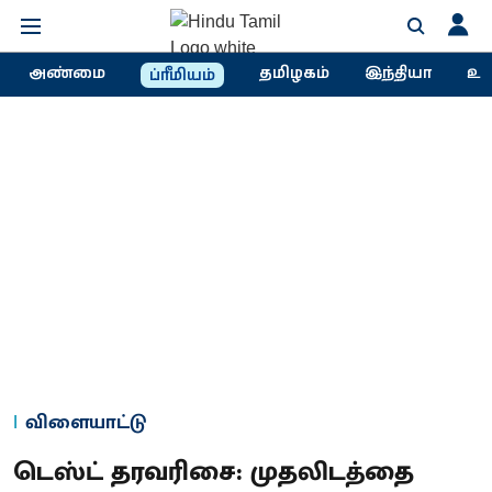
அண்மை
தமிழகம்
இந்தியா
உல
ப்ரீமியம்
விளையாட்டு
டெஸ்ட் தரவரிசை: முதலிடத்தை