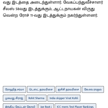
வது இடத்தை அடைந்துள்ளார். வேகப்பந்துவீச்சாளர்
சீலஸ் 58வது இடத்துக்கும், ஆட்டநாயகன் விருது
வென்ற ரோச் 11-வது இடத்துக்கும் நகர்ந்துள்ளனர்.
ரோஹித் சர்மா
டெஸ்ட் தரவரிசை
ஐசிசி தரவரிசை
கே.எல்.ராகுல்
முகமது சிராஜ்
Rohit Sharma
India skipper Virat Kohli
இந்திய கேப்டன் கோலி
Joe Root j
ICC men's Test Player Rankings.