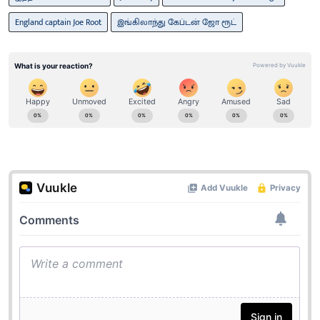
England captain Joe Root
இங்கிலாந்து கேப்டன் ஜோ ரூட்