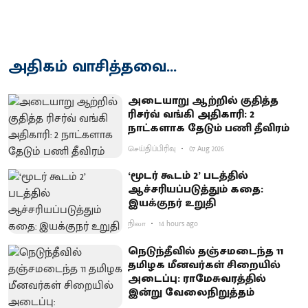
அதிகம் வாசித்தவை...
அடையாறு ஆற்றில் குதித்த
ரிசர்வ் வங்கி அதிகாரி: 2
நாட்களாக தேடும் பணி தீவிரம்
செய்திப்பிரிவு
07 Aug 2026
‘மூடர் கூடம் 2’ படத்தில்
ஆச்சரியப்படுத்​தும் கதை:
இயக்குநர் உறுதி
நிலா
14 hours ago
நெடுந்தீவில் தஞ்சமடைந்த 11
தமிழக மீனவர்கள் சிறையில்
அடைப்பு: ராமேசுவரத்தில்
இன்று வேலைநிறுத்தம்