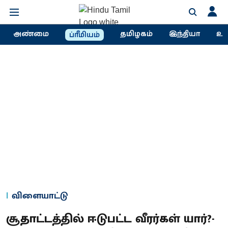
அண்மை
தமிழகம்
இந்தியா
உல
ப்ரீமியம்
விளையாட்டு
சூதாட்டத்தில் ஈடுபட்ட வீரர்கள் யார்?-