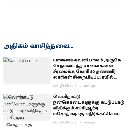
அதிகம் வாசித்தவை...
யானைக்கவுனி பாலம் அருகே
சேதமடைந்த சாலைகளை
சீரமைக்க கோரி 50 தண்ணீர்
லாரிகள் சிறைபிடிப்பு: ரயில்வே
குடியிருப்புவாசிகள் போராட்டம்
செய்திப்பிரிவு
16 hours ago
வெளிநாட்டு
நன்கொடைகளுக்கு கட்டுப்பாடு
விதிக்கும் எப்சிஆர்ஏ
மசோதாவுக்கு எதிர்க்கட்சிகள்
கடும் எதிர்ப்பு
செய்திப்பிரிவு
18 hours ago