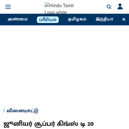
அண்மை
தமிழகம்
இந்தியா
உல
ப்ரீமியம்
விளையாட்டு
ஜூனியர் சூப்பர் கிங்ஸ் டி 20