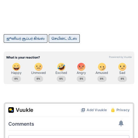
ஜூனியர் சூப்பர் கிங்ஸ்
செயின்ட் பீட்ஸ்