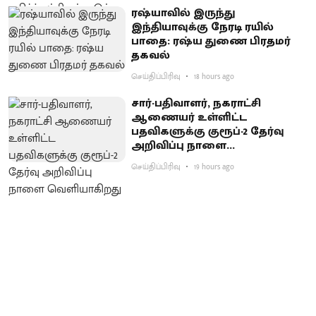
ரஷ்யாவில் இருந்து
இந்தியாவுக்கு நேரடி ரயில்
பாதை: ரஷ்ய துணை பிரதமர்
தகவல்
செய்திப்பிரிவு
18 hours ago
சார்-பதிவாளர், நகராட்சி
ஆணையர் உள்ளிட்ட
பதவிகளுக்கு குரூப்-2 தேர்வு
அறிவிப்பு நாளை
வெளியாகிறது
செய்திப்பிரிவு
19 hours ago