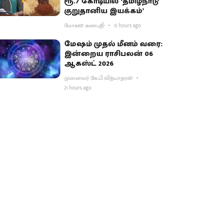
ரூ.7 கோடியில் ‘தமிழ்நாடு
குறுதானிய இயக்கம்’
மோகன் கணபதி
15 hours ago
மேஷம் முதல் மீனம் வரை:
இன்றைய ராசிபலன் 06
ஆகஸ்ட் 2026
முனைவர் கே.பி.வித்யாதரன்
21 hours ago