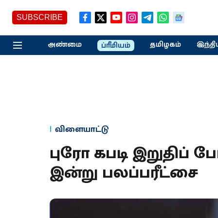
SUBSCRIBE
அண்மை
தமிழகம்
இந்தி
ப்ரீமியம்
விளையாட்டு
புரோ கபடி இறுதிப் போ
இன்று பலப்பரீட்சை