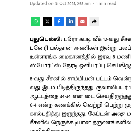
Updated on
:
31 Oct 2025, 2:38 am
1
min read
புதுடெல்லி:
புரோ கபடி லீக் 12-வது சீ
புனேரி பல்தான் அணிகள் இன்று பலப்ப
உள்ளரங்க மைதானத்தில் இரவு 8 மணிக
ஸ்போர்ட்ஸ் நேரடி ஒளிபரப்பு செய்கிறத
8-வது சீசனில் சாம்பியன் பட்டம் வென்ற 
வது இடம் பிடித்திருந்தது. குவாலிபயர
ஆட்டத்தை 34-34 என டை செய்திருந்தது
6-4 என்ற கணக்கில் வெற்றி பெற்று ம
கால்பதித்து இருந்தது. கேப்டன் அ
சீசனில் நெருக்கடியான தருணங்களில