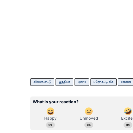
விளையாட்டு
இந்தியா
Sports
புரோ கபடி லீக்
kabaddi