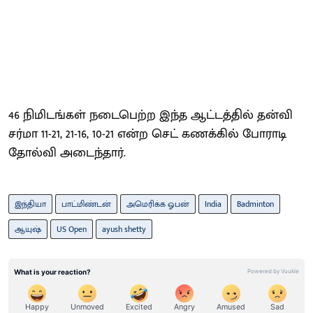
46 நிமிடங்கள் நடைபெற்ற இந்த ஆட்டத்தில் தன்வி
சர்மா 11-21, 21-16, 10-21 என்ற செட் கணக்கில் போராடி
தோல்வி அடைந்தார்.
இந்தியா
பாட்மிண்டன்
அமெரிக்க ஓபன்
India
Badminton
ஆயுஷ்
US Open
ayush shetty