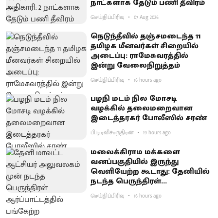
நாட்களாக தேடும் பணி தீவிரம்
செய்திப்பிரிவு
07 Aug 2026
நெடுந்தீவில் தஞ்சமடைந்த 11
தமிழக மீனவர்கள் சிறையில்
அடைப்பு: ராமேசுவரத்தில்
இன்று வேலைநிறுத்தம்
செய்திப்பிரிவு
16 hours ago
பழநி மடம் நில மோசடி
வழக்கில் தலைமறைவான
இடைத்தரகர் போலீஸில் சரண்
பி.டி.ரவிச்சந்திரன்
19 hours ago
மலைக்கிராம மக்களை
வனப்பகுதியில் இருந்து
வெளியேற்ற கூடாது: தேனியில்
நடந்த பெருந்திரள்
ஆர்ப்பாட்டத்தில் வலியுறுத்தல்
செய்திப்பிரிவு
16 hours ago