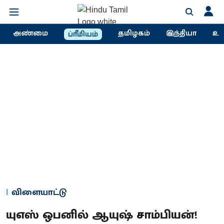
அண்மை
தமிழகம்
இந்தியா
உல
ப்ரீமியம்
விளையாட்டு
யுஎஸ் ஒபனில் ஆயுஷ் சாம்பியன்!