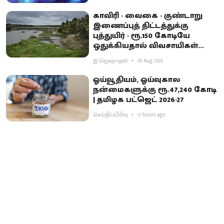
காவிரி - வைகை - குண்டாறு
இணைப்புத் திட்டத்துக்கு
புத்துயிர் - ரூ.150 கோடியே
ஒதுக்கியதால் விவசாயிகள்
ஏமாற்றம்
இ.ஜெகநாதன்
05 Aug 2026
ஓய்வூதியம், ஓய்வுகால
நன்மைகளுக்கு ரூ.47,240 கோடி
| தமிழக பட்ஜெட் 2026-27
செய்திப்பிரிவு
17 hours ago