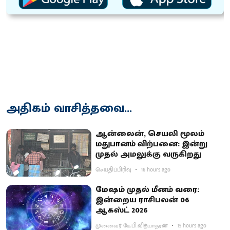
அதிகம் வாசித்தவை...
ஆன்லைன், செயலி மூலம்
மதுபானம் விற்பனை: இன்று
முதல் அமலுக்கு வருகிறது
செய்திப்பிரிவு
16 hours ago
மேஷம் முதல் மீனம் வரை:
இன்றைய ராசிபலன் 06
ஆகஸ்ட் 2026
முனைவர் கே.பி.வித்யாதரன்
15 hours ago