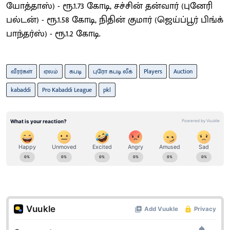
யோத்தாஸ்) - ரூ.1.73 கோடி, சச்சின் தன்வார் (புனேரி
பல்டன்) - ரூ.1.58 கோடி, நிதின் குமார் (ஜெய்ப்பூர் பிங்க்
பாந்தர்ஸ்) - ரூ.1.2 கோடி.
வீரர்கள்
ஏலம்
கபடி
புரோ கபடி லீக்
Players
Auction
kabaddi
Pro Kabaddi League
pkl