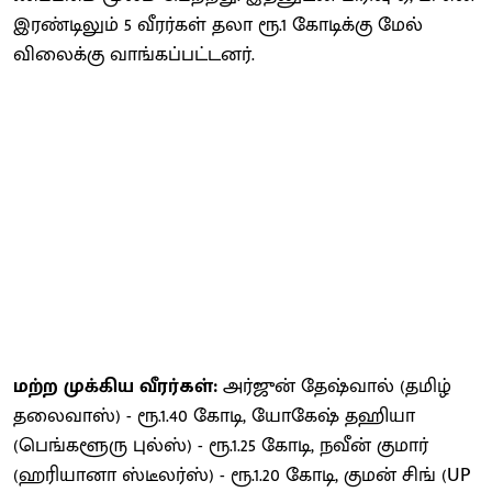
இரண்டிலும் 5 வீரர்கள் தலா ரூ.1 கோடிக்கு மேல்
விலைக்கு வாங்கப்பட்டனர்.
மற்ற முக்கிய வீரர்கள்:
அர்ஜுன் தேஷ்வால் (தமிழ்
தலைவாஸ்) - ரூ.1.40 கோடி, யோகேஷ் தஹியா
(பெங்களூரு புல்ஸ்) - ரூ.1.25 கோடி, நவீன் குமார்
(ஹரியானா ஸ்டீலர்ஸ்) - ரூ.1.20 கோடி, குமன் சிங் (UP