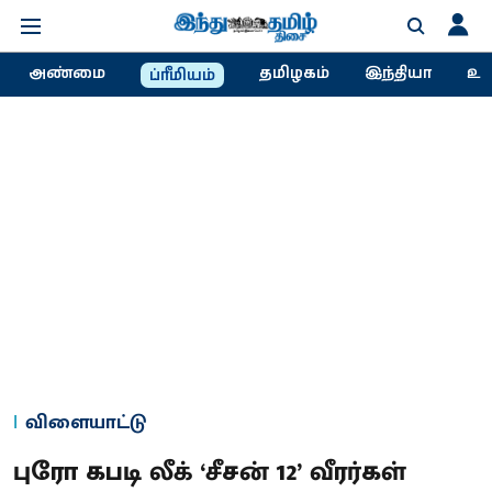
அண்மை
தமிழகம்
இந்தியா
உல
ப்ரீமியம்
விளையாட்டு
புரோ கபடி லீக் ‘சீசன் 12’ வீரர்கள்