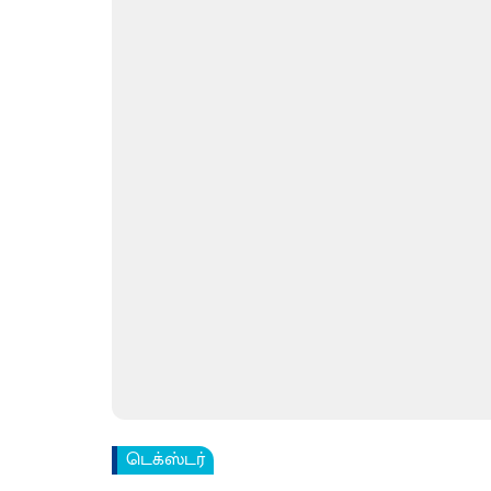
டெக்ஸ்டர்