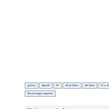
ஐபிஎல்
தோனி
IPL
AB de Villiers
MS Dhoni
GT vs D
கே.எல்.ராகுல் சாதனை