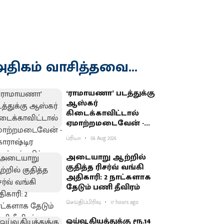
திகம் வாசித்தவை...
‘ராமாயணா’ படத்துக்கு
ஆஸ்கர்
கிடைக்காவிட்டால்
ஏமாற்றமடைவேன் -
மகாராஷ்டிர முதல்வர்
ப்ரியா
06 Aug 2026
பகிர்வு
அடையாறு ஆற்றில்
குதித்த ரிசர்வ் வங்கி
அதிகாரி: 2 நாட்களாக
தேடும் பணி தீவிரம்
செய்திப்பிரிவு
17 hours ago
ஓய்வூதியத்துக்கு ரூ.14