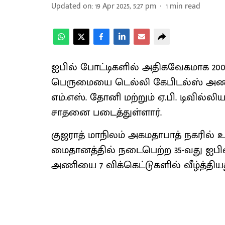
Updated on
:
19 Apr 2025, 5:27 pm
1
min read
ஐபில் போட்டிகளில் அதிகவேகமாக 200 
பெருமையை டெல்லி கேபிடல்ஸ் அணி வீர
எம்.எஸ். தோனி மற்றும் ஏ.பி. டிவில்ல
சாதனை படைத்துள்ளார்.
குஜராத் மாநிலம் அகமதாபாத் நகரில் உ
மைதானத்தில் நடைபெற்ற 35-வது ஐபிஎல
அணியை 7 விக்கெட்டுகளில் வீழ்த்திய