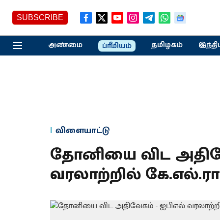
SUBSCRIBE
அண்மை
தமிழகம்
இந்தி
ப்ரீமியம்
விளையாட்டு
தோனியை விட அதிவேக
வரலாற்றில் கே.எல்.ர