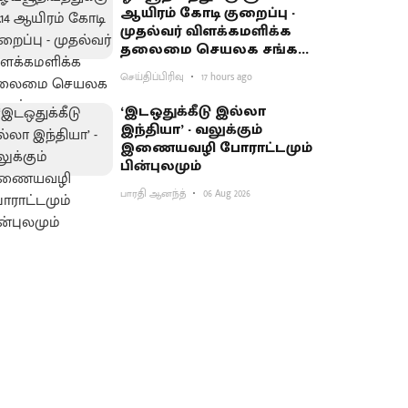
ஆயிரம் கோடி குறைப்பு -
முதல்வர் விளக்கமளிக்க
தலைமை செயலக சங்கம்
வலியுறுத்தல்
செய்திப்பிரிவு
17 hours ago
‘இடஒதுக்கீடு இல்லா
இந்தியா’ - வலுக்கும்
இணையவழி போராட்டமும்
பின்புலமும்
பாரதி ஆனந்த்
06 Aug 2026