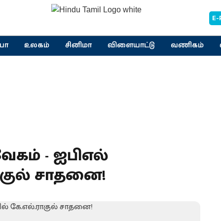
E-
யா
உலகம்
சினிமா
விளையாட்டு
வணிகம்
ம் - ஐபிஎல்
ாகுல் சாதனை!