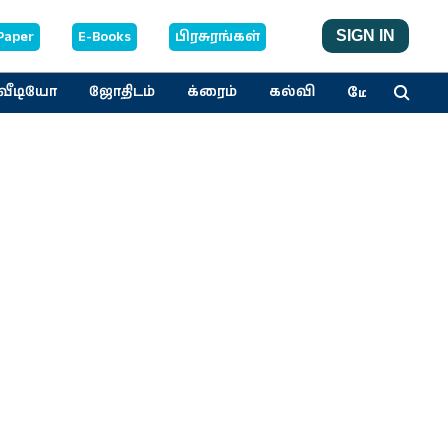
Paper
E-Books
பிரசுரங்கள்
SIGN IN
மேலும்
வீடியோ
ஜோதிடம்
க்ரைம்
கல்வி