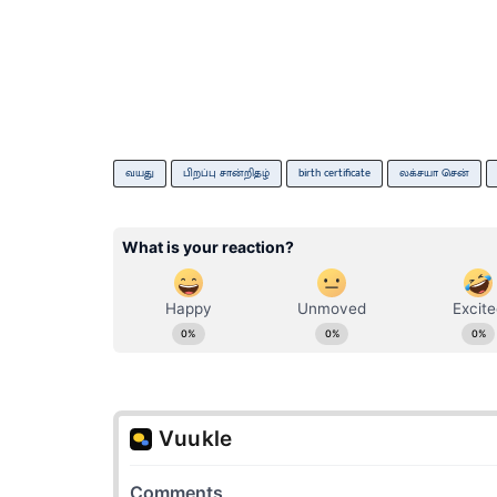
வயது
பிறப்பு சான்றிதழ்
birth certificate
லக்சயா சென்