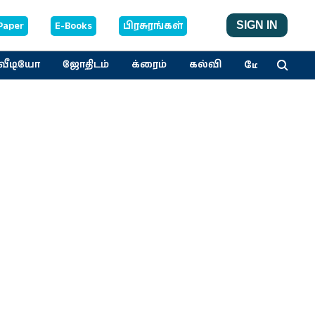
Paper
E-Books
பிரசுரங்கள்
SIGN IN
மேலும்
வீடியோ
ஜோதிடம்
க்ரைம்
கல்வி