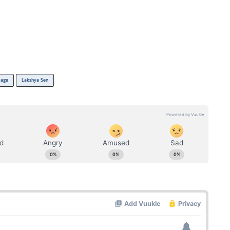
age
Lakshya Sen