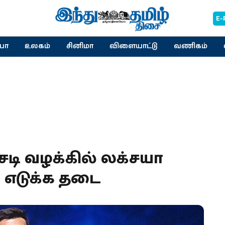
E-
யா
உலகம்
சினிமா
விளையாட்டு
வணிகம்
சடி வழக்கில் லக்சயா
ை எடுக்க தடை