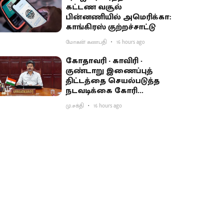
கட்டண வசூல்
பின்னணியில் அமெரிக்கா:
காங்கிரஸ் குற்றச்சாட்டு
மோகன் கணபதி
16 hours ago
கோதாவரி - காவிரி -
குண்டாறு இணைப்புத்
திட்டத்தை செயல்படுத்த
நடவடிக்கை கோரி
பிரதமருக்கு முதல்வர்
மு.சக்தி
16 hours ago
விஜய் கடிதம்