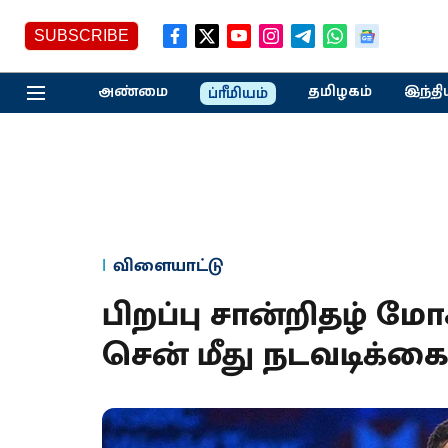
SUBSCRIBE
அண்மை
தமிழகம்
இந்தி
ப்ரீமியம்
விளையாட்டு
பிறப்பு சான்றிதழ் மோ
சென் மீது நடவடிக்க