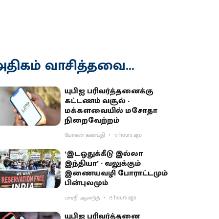
திகம் வாசித்தவை...
யுபிஐ பரிவர்த்தனைக்கு
கட்டணம் வசூல் -
மக்களவையில் மசோதா
நிறைவேற்றம்
மோகன் கணபதி
17 hours ago
‘இடஒதுக்கீடு இல்லா
இந்தியா’ - வலுக்கும்
இணையவழி போராட்டமும்
பின்புலமும்
பாரதி ஆனந்த்
15 hours ago
யுபிஐ பரிவர்த்தனை