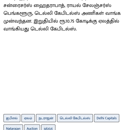
சன்ரைசர்ஸ் ஹைதராபாத், ராயல் சேலஞ்சர்ஸ்
பெங்களூரு, டெல்லி கேபிடல்ஸ் அணிகள் வாங்க
முன்வந்தன. இறுதியில் ரூ.10.75 கோடிக்கு ஏலத்தில்
வாங்கியது டெல்லி கேபிடல்ஸ்.
ஐபிஎல்
ஏலம்
நடராஜன்
டெல்லி கேபிடல்ஸ்
Delhi Capitals
Natarajan
Auction
ipl2025