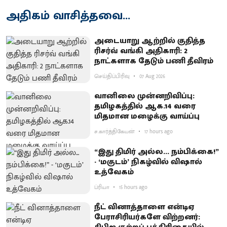
அதிகம் வாசித்தவை...
அடையாறு ஆற்றில் குதித்த
ரிசர்வ் வங்கி அதிகாரி: 2
நாட்களாக தேடும் பணி தீவிரம்
செய்திப்பிரிவு
07 Aug 2026
வானிலை முன்னறிவிப்பு:
தமிழகத்தில் ஆக.14 வரை
மிதமான மழைக்கு வாய்ப்பு
ச.கார்த்திகேயன்
17 hours ago
“இது திமிர் அல்ல... நம்பிக்கை!”
- ‘மகுடம்’ நிகழ்வில் விஷால்
உத்வேகம்
ப்ரியா
15 hours ago
நீட் வினாத்தாளை என்டிஏ
பேராசிரியர்களே விற்றனர்: