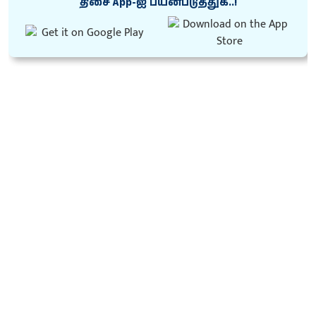
திசை App-ஐ பயன்படுத்துக..!