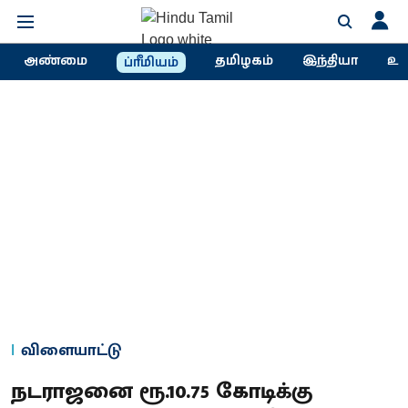
அண்மை
தமிழகம்
இந்தியா
உல
ப்ரீமியம்
விளையாட்டு
நடராஜனை ரூ.10.75 கோடிக்கு