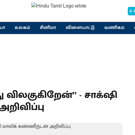
E-
யா
உலகம்
சினிமா
விளையாட்டு
வணிகம்
து விலகுகிறேன்” - சாக்‌ஷி
அறிவிப்பு