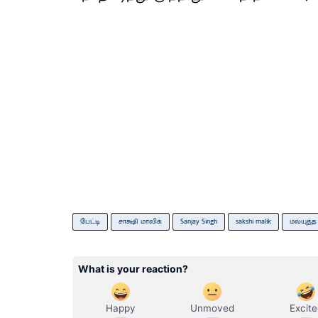
பேட்டி
சாக்ஷி மாலிக்
Sanjay Singh
sakshi malik
மல்யுத்