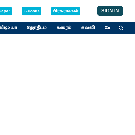
Paper
E-Books
பிரசுரங்கள்
SIGN IN
மேலும்
வீடியோ
ஜோதிடம்
க்ரைம்
கல்வி