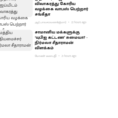
விவாகரத்து கோரிய
வழக்கை வாபஸ் பெற்றார்
சங்கீதா
ஆர்.பாலசரவணக்குமார்
22 hours ago
சாமானிய மக்களுக்கு
‘யுபிஐ கட்டண’ சுமையா? -
நிர்மலா சீதாராமன்
விளக்கம்
மோகன் கணபதி
21 hours ago