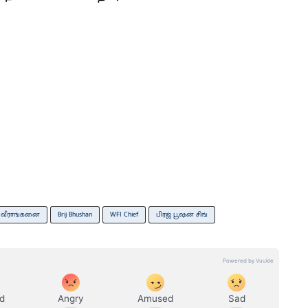
த வீராங்கனை
Brij Bhushan
WFI Chief
பிரஜ் பூஷன் சிங்