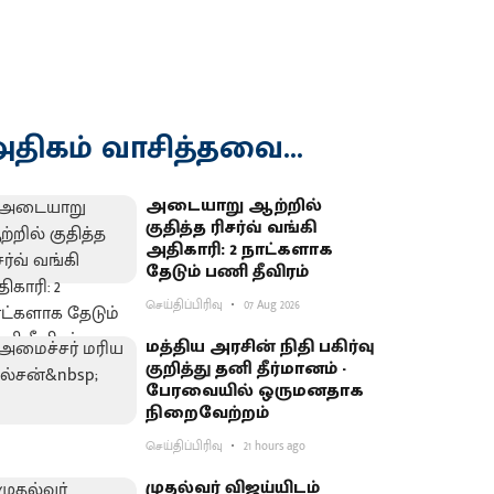
திகம் வாசித்தவை...
அடையாறு ஆற்றில்
குதித்த ரிசர்வ் வங்கி
அதிகாரி: 2 நாட்களாக
தேடும் பணி தீவிரம்
செய்திப்பிரிவு
07 Aug 2026
மத்திய அரசின் நிதி பகிர்வு
குறித்து தனி தீர்மானம் -
பேரவையில் ஒருமனதாக
நிறைவேற்றம்
செய்திப்பிரிவு
21 hours ago
முதல்வர் விஜய்யிடம்