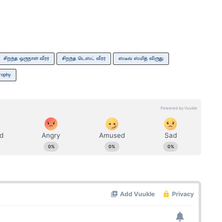
சிறந்த ஒருநாள் வீரர்
சிறந்த டெஸ்ட் வீரர்
ஸ்டீவ் ஸ்மித் விருது
trophy