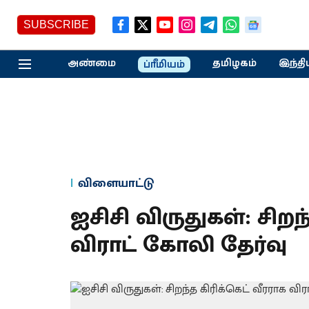
SUBSCRIBE
அண்மை
தமிழகம்
இந்தி
ப்ரீமியம்
விளையாட்டு
ஐசிசி விருதுகள்: சிறந
விராட் கோலி தேர்வு