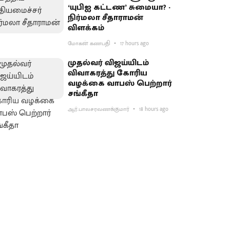
‘யுபிஐ கட்டண’ சுமையா? -
நிர்மலா சீதாராமன்
விளக்கம்
மோகன் கணபதி
17 hours ago
முதல்வர் விஜய்யிடம்
விவாகரத்து கோரிய
வழக்கை வாபஸ் பெற்றார்
சங்கீதா
ஆர்.பாலசரவணக்குமார்
18 hours ago