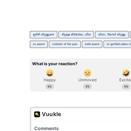
ஐசிசி விருதுகள்
சிறந்த கிரிக்கெட் வீரர்
விராட் கோலி விருது
icc award
cricketer of the year
kohli award
sir garfield sobers 