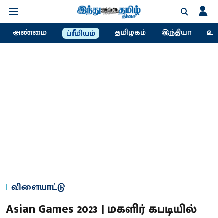
அண்மை
தமிழகம்
இந்தியா
உல
ப்ரீமியம்
விளையாட்டு
Asian Games 2023 | மகளிர் கபடியில்