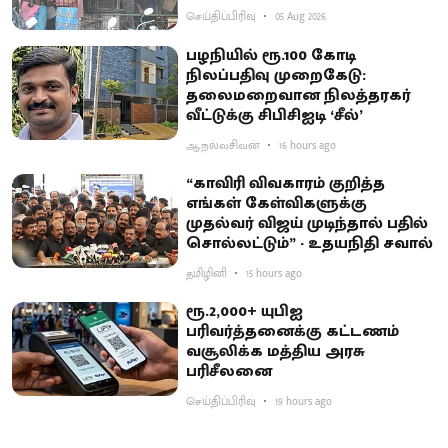
செய்திப்பிரிவு
05 Aug 2026
பழநியில் ரூ.100 கோடி
நிலப்பதிவு முறைகேடு:
தலைமறைவான நிலத்தரகர்
வீட்டுக்கு சிபிசிஐடி ‘சீல்’
ஆ.நல்லசிவன்
16 hours ago
“காவிரி விவகாரம் குறித்த
எங்கள் கேள்விகளுக்கு
முதல்வர் விஜய் முடிந்தால் பதில்
சொல்லட்டும்” - உதயநிதி சவால்
தமிழினி
15 hours ago
ரூ.2,000+ யுபிஐ
பரிவர்த்தனைக்கு கட்டணம்
வசூலிக்க மத்திய அரசு
பரிசீலனை
செய்திப்பிரிவு
19 hours ago